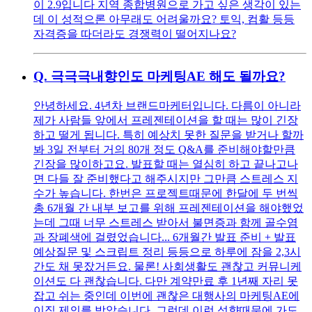
이 2.9입니다 지역 종합병원으로 가고 싶은 생각이 있는
데 이 성적으론 아무래도 어려울까요? 토익, 컴활 등등
자격증을 따더라도 경쟁력이 떨어지나요?
Q.
극극극내향인도 마케팅AE 해도 될까요?
안녕하세요. 4년차 브랜드마케터입니다. 다름이 아니라
제가 사람들 앞에서 프레젠테이션을 할 때는 많이 긴장
하고 떨게 됩니다. 특히 예상치 못한 질문을 받거나 할까
봐 3일 전부터 거의 80개 정도 Q&A를 준비해야할만큼
긴장을 많이하고요. 발표할 때는 열심히 하고 끝나고나
면 다들 잘 준비했다고 해주시지만 그만큼 스트레스 지
수가 높습니다. 한번은 프로젝트때문에 한달에 두 번씩
총 6개월 간 내부 보고를 위해 프레젠테이션을 해야했었
는데 그때 너무 스트레스 받아서 불면증과 함께 골수염
과 장폐색에 걸렸었습니다... 6개월간 발표 준비 + 발표
예상질문 및 스크립트 정리 등등으로 하루에 잠을 2,3시
간도 채 못잤거든요. 물론! 사회생활도 괜찮고 커뮤니케
이션도 다 괜찮습니다. 다만 계약만료 후 1년째 자리 못
잡고 쉬는 중인데 이번에 괜찮은 대행사의 마케팅AE에
이직 제의를 받았습니다. 그런데 이런 성향때문에 가도