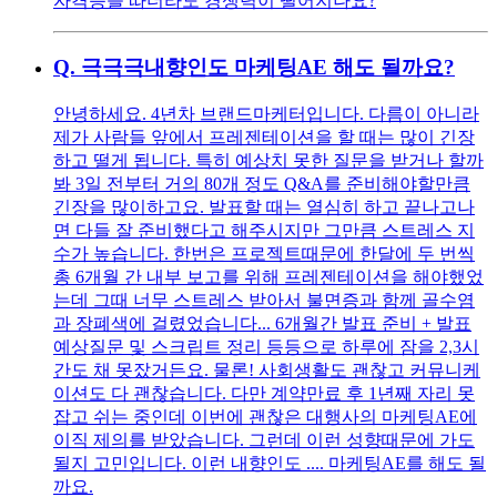
자격증을 따더라도 경쟁력이 떨어지나요?
Q.
극극극내향인도 마케팅AE 해도 될까요?
안녕하세요. 4년차 브랜드마케터입니다. 다름이 아니라
제가 사람들 앞에서 프레젠테이션을 할 때는 많이 긴장
하고 떨게 됩니다. 특히 예상치 못한 질문을 받거나 할까
봐 3일 전부터 거의 80개 정도 Q&A를 준비해야할만큼
긴장을 많이하고요. 발표할 때는 열심히 하고 끝나고나
면 다들 잘 준비했다고 해주시지만 그만큼 스트레스 지
수가 높습니다. 한번은 프로젝트때문에 한달에 두 번씩
총 6개월 간 내부 보고를 위해 프레젠테이션을 해야했었
는데 그때 너무 스트레스 받아서 불면증과 함께 골수염
과 장폐색에 걸렸었습니다... 6개월간 발표 준비 + 발표
예상질문 및 스크립트 정리 등등으로 하루에 잠을 2,3시
간도 채 못잤거든요. 물론! 사회생활도 괜찮고 커뮤니케
이션도 다 괜찮습니다. 다만 계약만료 후 1년째 자리 못
잡고 쉬는 중인데 이번에 괜찮은 대행사의 마케팅AE에
이직 제의를 받았습니다. 그런데 이런 성향때문에 가도
될지 고민입니다. 이런 내향인도 .... 마케팅AE를 해도 될
까요.