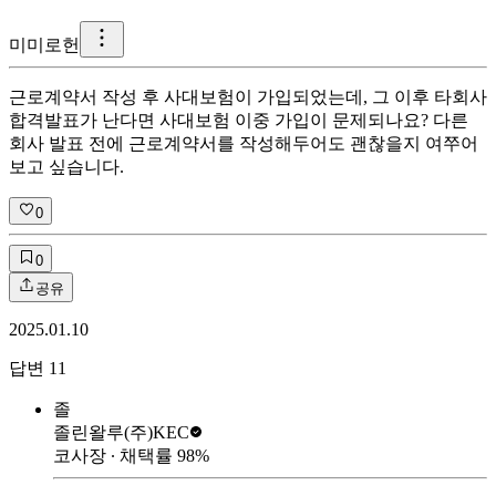
미
미로헌
근로계약서 작성 후 사대보험이 가입되었는데, 그 이후 타회사
합격발표가 난다면 사대보험 이중 가입이 문제되나요? 다른
회사 발표 전에 근로계약서를 작성해두어도 괜찮을지 여쭈어
보고 싶습니다.
0
0
공유
2025.01.10
답변
11
졸
졸린왈루
(주)KEC
코사장
∙ 채택률
98
%