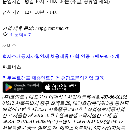
운영시간 : 평일 10시 ~ 18시 30분 (주말, 공휴일 제외)
점심시간 : 12시 30분 ~ 14시
기업 제휴 문의: help@comento.kr
1:1 문의하기
서비스
회사소개
공지사항
인재 채용
제휴 대학 인증
코멘토픽 소개
파트너스
직무부트캠프 제휴
멘토링 제휴
광고문의
기업 교육
(주)코멘토ㅣ대표이사 이재성ㅣ사업자등록번호 487-86-00195
04512 서울특별시 중구 칠패로 28, 메리츠강북타워 3층
통신판
매업신고번호 제 2021-서울중구-2580호ㅣ직업정보제공사업
신고
서울청 제 2018-19호ㅣ원격평생교육시설신고 제 원
격-376호
070-4154-0804
(주)코멘토ㅣ대표이사 이재성
04512
서울특별시 중구 칠패로 28, 메리츠강북타워 3층
사업자등록