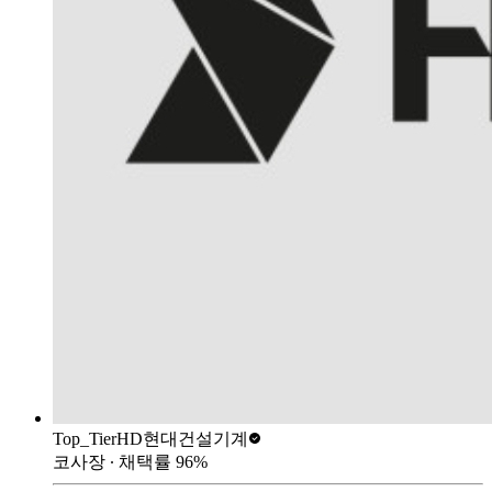
Top_Tier
HD현대건설기계
코사장
∙ 채택률
96
%