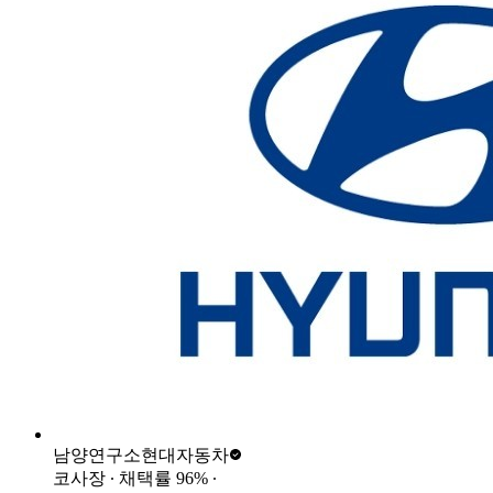
남양연구소
현대자동차
코사장
∙ 채택률
96
%
∙