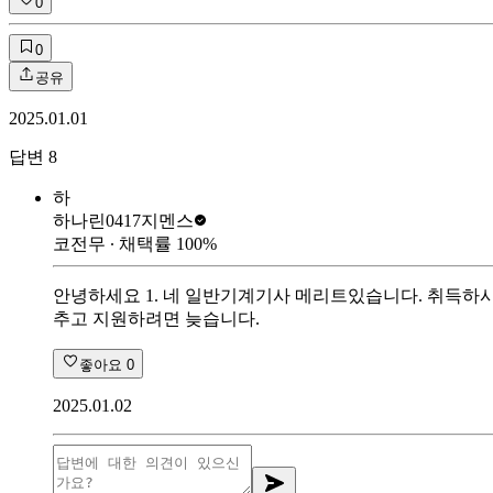
0
0
공유
2025.01.01
답변
8
하
하나린0417
지멘스
코전무
∙ 채택률
100
%
안녕하세요 1. 네 일반기계기사 메리트있습니다. 취득하시
추고 지원하려면 늦습니다.
좋아요
0
2025.01.02