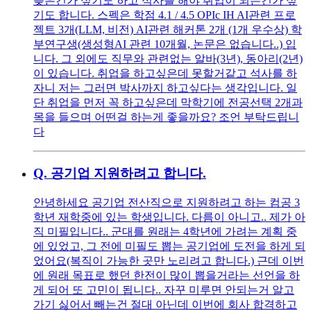
늦은건가 싶기도 하고 석사를 해야 취업이 되는건가 싶
기도 합니다. 스펙은 학점 4.1 / 4.5 OPIc IH AI관련 프로
젝트 3개(LLM, 비전) AI관련 해커톤 2개 (1개 우수상) 학
부연구생(생성형AI 관련 10개월, 논문은 없습니다..) 입
니다. 그 외에도 직무와 관련없는 알바(3년), 동아리(2년)
이 있습니다. 취업을 하고싶은데 못할거같고 석사를 하
자니 저는 그러면 박사까지 하고싶다는 생각입니다. 일
단 취업을 먼저 꼭 하고싶은데 막학기에 전공선택 2개과
목을 들으며 어떤걸 하는게 좋을까요? 조언 부탁드립니
다
Q.
공기업 지원하려고 합니다.
안녕하세요 공기업 전산직으로 지원하려고 하는 컴공 3
학년 재학중에 있는 학생입니다. 다름이 아니고.. 제가 아
직 미필입니다.. 군대를 원래는 4학년에 가려는 계획 중
에 있었고, 그 전에 미필도 뽑는 공기업에 도전을 하게 되
었어요(복직이 가능한 곳만 노리려고 합니다.) 근데 이번
에 원래 목표로 했던 한전이 많이 뽑을거라는 선언을 하
게 되어 또 고민이 됩니다.. 자꾸 미루면 안되는거 알고
가기 싫어서 빼는건 절대 아닌데 이번에 회사 합격하고