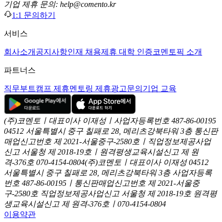
기업 제휴 문의: help@comento.kr
1:1 문의하기
서비스
회사소개
공지사항
인재 채용
제휴 대학 인증
코멘토픽 소개
파트너스
직무부트캠프 제휴
멘토링 제휴
광고문의
기업 교육
(주)코멘토ㅣ대표이사 이재성ㅣ사업자등록번호 487-86-00195
04512 서울특별시 중구 칠패로 28, 메리츠강북타워 3층
통신판
매업신고번호 제 2021-서울중구-2580호ㅣ직업정보제공사업
신고
서울청 제 2018-19호ㅣ원격평생교육시설신고 제 원
격-376호
070-4154-0804
(주)코멘토ㅣ대표이사 이재성
04512
서울특별시 중구 칠패로 28, 메리츠강북타워 3층
사업자등록
번호 487-86-00195ㅣ통신판매업신고번호 제 2021-서울중
구-2580호
직업정보제공사업신고 서울청 제 2018-19호
원격평
생교육시설신고 제 원격-376호ㅣ070-4154-0804
이용약관