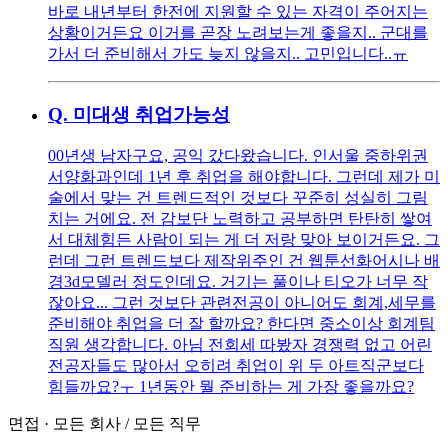
바로 내년부터 한전에 지원할 수 있는 자격이 주어지는
상황이거든요 이거를 곧장 노려보는게 좋을지.. 군대를
가서 더 준비해서 가도 늦지 않을지.. 고민입니다..ㅠ
Q.
미대생 취업가능성
00년생 남자구요, 공익 갔다왔습니다. 인서울 중하위권
서양화과인데 1년 후 취업을 해야합니다. 그런데 제가 미
술에서 맞는 건 트렌드적인 것보다 꾸준히 성실히 그림
치는 거에요. 전 감보단 노력하고 공부하면 탄탄히 쌓여
서 대체힘든 사람이 되는 게 더 저랑 맞아 보이거든요. 그
런데 그런 트렌드보다 제작위주인 건 웹툰선화어시나 배
경3d모델러 정도인데요. 거기는 풀이나 티오가 너무 작
잖아요... 그런 것보단 관련전공이 아니어도 회계,세무를
준비해야 취업을 더 잘 할까요? 한다면 중소이상 회계팀
직원 생각합니다. 아님 전회세 따봤자 경쟁력 없고 어린
전공자들도 많아서 오히려 취업이 위 두 아트직군보다
힘들까요?ㅜ 1년동안 뭘 준비하는 게 가장 좋을까요?
면접
·
모든 회사
/
모든 직무