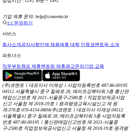
점심시간 : 12시 30분 ~ 14시
기업 제휴 문의: help@comento.kr
1:1 문의하기
서비스
회사소개
공지사항
인재 채용
제휴 대학 인증
코멘토픽 소개
파트너스
직무부트캠프 제휴
멘토링 제휴
광고문의
기업 교육
(주)코멘토ㅣ대표이사 이재성ㅣ사업자등록번호 487-86-00195
04512 서울특별시 중구 칠패로 28, 메리츠강북타워 3층
통신판
매업신고번호 제 2021-서울중구-2580호ㅣ직업정보제공사업
신고
서울청 제 2018-19호ㅣ원격평생교육시설신고 제 원
격-376호
070-4154-0804
(주)코멘토ㅣ대표이사 이재성
04512
서울특별시 중구 칠패로 28, 메리츠강북타워 3층
사업자등록
번호 487-86-00195ㅣ통신판매업신고번호 제 2021-서울중
구-2580호
직업정보제공사업신고 서울청 제 2018-19호
원격평