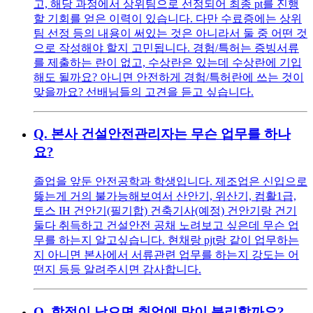
고, 해당 과정에서 상위팀으로 선정되어 최종 pt를 진행
할 기회를 얻은 이력이 있습니다. 다만 수료증에는 상위
팀 선정 등의 내용이 써있는 것은 아니라서 둘 중 어떤 것
으로 작성해야 할지 고민됩니다. 경험/특허는 증빙서류
를 제출하는 란이 없고, 수상란은 있는데 수상란에 기입
해도 될까요? 아니면 안전하게 경험/특허란에 쓰는 것이
맞을까요? 선배님들의 고견을 듣고 싶습니다.
Q.
본사 건설안전관리자는 무슨 업무를 하나
요?
졸업을 앞둔 안전공학과 학생입니다. 제조업은 신입으로
뚫는게 거의 불가능해보여서 산안기, 위산기, 컴활1급,
토스 IH 건안기(필기합) 건축기사(예정) 건안기랑 건기
둘다 취득하고 건설안전 공채 노려보고 싶은데 무슨 업
무를 하는지 알고싶습니다. 현채랑 pjt랑 같이 업무하는
지 아니면 본사에서 서류관련 업무를 하는지 강도는 어
떤지 등등 알려주시면 감사합니다.
Q.
학점이 낮으면 취업에 많이 불리할까요?