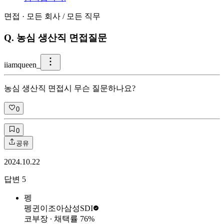
면접
·
모든 회사
/
모든 직무
Q.
농심 생산직 면접질문
i
iamqueen_
농심 생산직 면접시 무슨 질문하나요?
0
0
공유
2024.10.22
답변
5
펭
펭귄이조아
삼성SDI
코부장
∙ 채택률
76
%