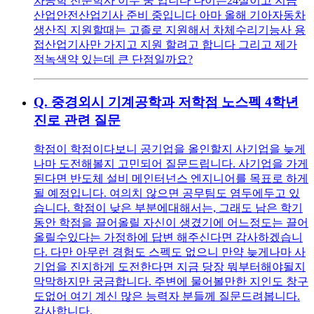
차공학 전문학사 이수 중 입니다 나이는24살이고 지금
산업안전산업기사 준비 중입니다 아마 올해 기아자동차
생산직 지원할때는 고졸로 지원해서 차체수리기능사 용
접산업기사만 가지고 지원 할려고 합니다 그리고 제가
적녹색약 있는데 큰 단점일까요?
Q.
중경외시 기계공학과 저학점 노스펙 4학년
진로 관련 질문
학점이 학점이다보니 공기업을 올인할지 사기업을 늦게
나마 도전해볼지 고민되어 질문드립니다. 사기업을 가게
된다면 반도체 설비 메인터넌스 엔지니어를 목표로 하게
될 예정입니다. 여의치 않으면 공무팀도 염두에두고 있
습니다. 학점이 낮은 부분에대해서는, 그래도 남은 학기
동안 학점을 끌어올릴 자신이 생겼기에 어느정도는 끌어
올릴수있다는 가정하에 답변 해주신다면 감사하겠습니
다. 다만 아무런 경험도 스펙도 없으니 만약 늦게나마 사
기업을 진지하게 도전한다면 지금 당장 뭐부터해야될지
막막하지만 궁금합니다. 주변에 물어볼만한 지인도 창구
도없어 여기 계신 많은 능력자 분들께 질문드려봅니다.
감사합니다.