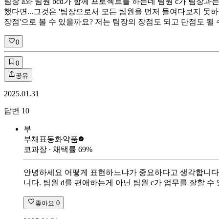
팀장 a와 팀원 bcd가 함께 프로젝트를 하는데 팀원 c가 팀장과
했다면...그것은 '팀장으로서 모든 팀원을 먼저 들여다보지 못하
장점'으로 볼 수 있을까요? 저는 팀장의 장점도 되고 단점도 
0
0
공유
2025.01.31
답변
10
부
부채표
동화약품
코과장
∙ 채택률
69
%
안녕하세요 어떻게 표현하느냐가 중요하다고 생각합니다. 
니다. 팀원 d를 편애하는게 아닌 팀원 c가 업무를 잘할 수
좋아요
0