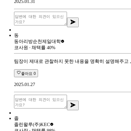
2025.01.31
동
동아리방
순천제일대학
코사원
∙ 채택률
40
%
팀장이 제대로 관찰하지 못한 내용을 명확히 설명해주고 
좋아요
0
2025.01.27
졸
졸린왈루
(주)KEC
코사장
∙ 채택률
98
%