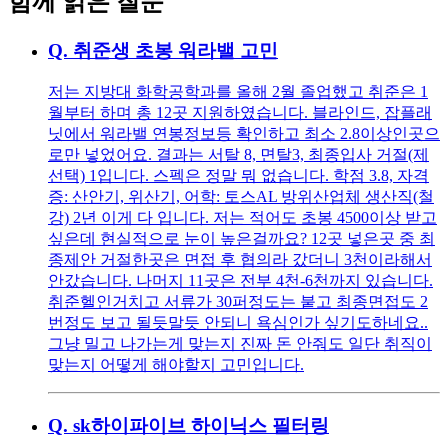
함께 읽은 질문
Q.
취준생 초봉 워라밸 고민
저는 지방대 화학공학과를 올해 2월 졸업했고 취준은 1
월부터 하며 총 12곳 지원하였습니다. 블라인드, 잡플래
닛에서 워라밸 연봉정보등 확인하고 최소 2.8이상인곳으
로만 넣었어요. 결과는 서탈 8, 면탈3, 최종입사 거절(제
선택) 1입니다. 스펙은 정말 뭐 없습니다. 학점 3.8, 자격
증: 산안기, 위산기, 어학: 토스AL 방위산업체 생산직(철
강) 2년 이게 다 입니다. 저는 적어도 초봉 4500이상 받고
싶은데 현실적으로 눈이 높은걸까요? 12곳 넣은곳 중 최
종제안 거절한곳은 면접 후 협의라 갔더니 3천이라해서
안갔습니다. 나머지 11곳은 전부 4천-6천까지 있습니다.
취준헬인거치고 서류가 30퍼정도는 붙고 최종면접도 2
번정도 보고 될듯말듯 안되니 욕심인가 싶기도하네요..
그냥 밀고 나가는게 맞는지 진짜 돈 안줘도 일단 취직이
맞는지 어떻게 해야할지 고민입니다.
Q.
sk하이파이브 하이닉스 필터링