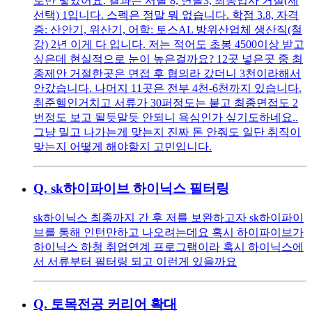
로만 넣었어요. 결과는 서탈 8, 면탈3, 최종입사 거절(제
선택) 1입니다. 스펙은 정말 뭐 없습니다. 학점 3.8, 자격
증: 산안기, 위산기, 어학: 토스AL 방위산업체 생산직(철
강) 2년 이게 다 입니다. 저는 적어도 초봉 4500이상 받고
싶은데 현실적으로 눈이 높은걸까요? 12곳 넣은곳 중 최
종제안 거절한곳은 면접 후 협의라 갔더니 3천이라해서
안갔습니다. 나머지 11곳은 전부 4천-6천까지 있습니다.
취준헬인거치고 서류가 30퍼정도는 붙고 최종면접도 2
번정도 보고 될듯말듯 안되니 욕심인가 싶기도하네요..
그냥 밀고 나가는게 맞는지 진짜 돈 안줘도 일단 취직이
맞는지 어떻게 해야할지 고민입니다.
Q.
sk하이파이브 하이닉스 필터링
sk하이닉스 최종까지 간 후 저를 보완하고자 sk하이파이
브를 통해 인턴만하고 나오려는데요 혹시 하이파이브가
하이닉스 하청 취업연계 프로그램이라 혹시 하이닉스에
서 서류부터 필터링 되고 이런게 있을까요
Q.
토목전공 커리어 확대