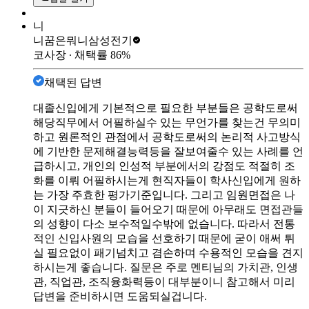
니
니꿈은뭐니
삼성전기
코사장
∙ 채택률
86
%
채택된 답변
대졸신입에게 기본적으로 필요한 부분들은 공학도로써
해당직무에서 어필하실수 있는 무언가를 찾는건 무의미
하고 원론적인 관점에서 공학도로써의 논리적 사고방식
에 기반한 문제해결능력등을 잘보여줄수 있는 사례를 언
급하시고, 개인의 인성적 부분에서의 강점도 적절히 조
화를 이뤄 어필하시는게 현직자들이 학사신입에게 원하
는 가장 주효한 평가기준입니다. 그리고 임원면접은 나
이 지긋하신 분들이 들어오기 때문에 아무래도 면접관들
의 성향이 다소 보수적일수밖에 없습니다. 따라서 전통
적인 신입사원의 모습을 선호하기 때문에 굳이 애써 튀
실 필요없이 패기넘치고 겸손하며 수용적인 모습을 견지
하시는게 좋습니다. 질문은 주로 멘티님의 가치관, 인생
관, 직업관, 조직융화력등이 대부분이니 참고해서 미리
답변을 준비하시면 도움되실겁니다.