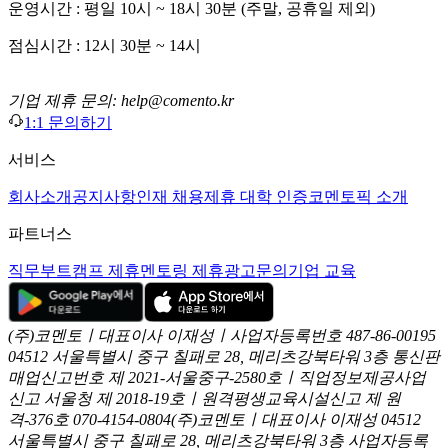
운영시간 : 평일 10시 ~ 18시 30분 (주말, 공휴일 제외)
점심시간 : 12시 30분 ~ 14시
기업 제휴 문의: help@comento.kr
1:1 문의하기
서비스
회사소개
공지사항
인재 채용
제휴 대학 인증
코멘토픽 소개
파트너스
직무부트캠프 제휴
멘토링 제휴
광고문의
기업 교육
(주)코멘토ㅣ대표이사 이재성ㅣ사업자등록번호 487-86-00195
04512 서울특별시 중구 칠패로 28, 메리츠강북타워 3층
통신판
매업신고번호 제 2021-서울중구-2580호ㅣ직업정보제공사업
신고
서울청 제 2018-19호ㅣ원격평생교육시설신고 제 원
격-376호
070-4154-0804
(주)코멘토ㅣ대표이사 이재성
04512
서울특별시 중구 칠패로 28, 메리츠강북타워 3층
사업자등록