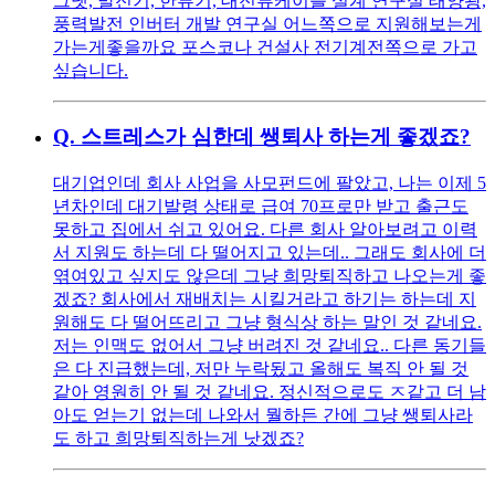
그넷, 발전기, 한류기, 대전류케이블 설계 연구실 태양광,
풍력발전 인버터 개발 연구실 어느쪽으로 지원해보는게
가는게좋을까요 포스코나 건설사 전기계전쪽으로 가고
싶습니다.
Q.
스트레스가 심한데 쌩퇴사 하는게 좋겠죠?
대기업인데 회사 사업을 사모펀드에 팔았고, 나는 이제 5
년차인데 대기발령 상태로 급여 70프로만 받고 출근도
못하고 집에서 쉬고 있어요. 다른 회사 알아보려고 이력
서 지원도 하는데 다 떨어지고 있는데.. 그래도 회사에 더
엮여있고 싶지도 않은데 그냥 희망퇴직하고 나오는게 좋
겠죠? 회사에서 재배치는 시킬거라고 하기는 하는데 지
원해도 다 떨어뜨리고 그냥 형식상 하는 말인 것 같네요.
저는 인맥도 없어서 그냥 버려진 것 같네요.. 다른 동기들
은 다 진급했는데, 저만 누락됬고 올해도 복직 안 될 것
같아 영원히 안 될 것 같네요. 정신적으로도 ㅈ같고 더 남
아도 얻는기 없는데 나와서 뭘하든 간에 그냥 쌩퇴사라
도 하고 희망퇴직하는게 낫겠죠?