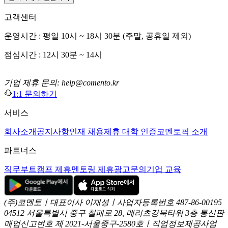
고객센터
운영시간 : 평일 10시 ~ 18시 30분 (주말, 공휴일 제외)
점심시간 : 12시 30분 ~ 14시
기업 제휴 문의: help@comento.kr
1:1 문의하기
서비스
회사소개
공지사항
인재 채용
제휴 대학 인증
코멘토픽 소개
파트너스
직무부트캠프 제휴
멘토링 제휴
광고문의
기업 교육
(주)코멘토ㅣ대표이사 이재성ㅣ사업자등록번호 487-86-00195
04512 서울특별시 중구 칠패로 28, 메리츠강북타워 3층
통신판
매업신고번호 제 2021-서울중구-2580호ㅣ직업정보제공사업