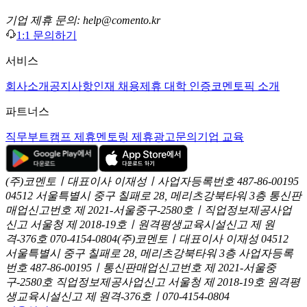
기업 제휴 문의: help@comento.kr
1:1 문의하기
서비스
회사소개
공지사항
인재 채용
제휴 대학 인증
코멘토픽 소개
파트너스
직무부트캠프 제휴
멘토링 제휴
광고문의
기업 교육
(주)코멘토ㅣ대표이사 이재성ㅣ사업자등록번호 487-86-00195
04512 서울특별시 중구 칠패로 28, 메리츠강북타워 3층
통신판
매업신고번호 제 2021-서울중구-2580호ㅣ직업정보제공사업
신고
서울청 제 2018-19호ㅣ원격평생교육시설신고 제 원
격-376호
070-4154-0804
(주)코멘토ㅣ대표이사 이재성
04512
서울특별시 중구 칠패로 28, 메리츠강북타워 3층
사업자등록
번호 487-86-00195ㅣ통신판매업신고번호 제 2021-서울중
구-2580호
직업정보제공사업신고 서울청 제 2018-19호
원격평
생교육시설신고 제 원격-376호ㅣ070-4154-0804