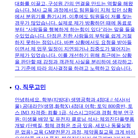
대화를 이끌고, 구성원 간의 연결을 만드는 역할을 해왔
습니다. M사 교육 과정에서도 팀원들이 지쳐 있던 상황
에서 분위기를 환기시켜, 이후에도 팀원들이 저를 찾는
경우가 많았습니다. 실제로 제가 방황하던 때에 동료로
부터 “사람들을 행복하게 하는힘이 있다"라는 말을 들을
수있었습니다. 단점은 친한 사람들의 부탁을 쉽게 거절
하지 못하는 점입니다. 바쁜 상황에서도 요청을 받아들
이면서 제 업무 일정이 지연되거나 집중도가 떨어지는
문제가 있었습니다. 이를 개선하기 위해 최근에는 상황
을 판단할 때 감정과 객관적 사실을 분리하여 생각하고,
그 기준에 따라 의사결정을 하려고 노력하고 있습니다.
Q.
직무고민
안녕하세요. 학부(지방대) 생명공학과 4점대 // 석사(서
울) 공대라인(생명,화학X) 4점대 어학: 토익 800중반, 토
스 IM3 자격증: 컴활 1급, 식스시그마GB 경험 학부 연구
원: 미생물 배양 및 유전자 클로닝 석사: 체외진단플랫폼
개발 (단백질, 항체 경험은 조금 있음, 세포나 동물실험
은 없음) 교육 GMP전문가 과정, 제약품질교육 크게 바이