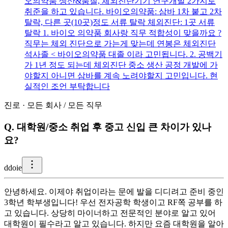
오의약품 생산&품질, 체외진단기기 연구개발 2가지로
취준을 하고 있습니다. 바이오의약품: 삼바 1차 붙고 2차
탈락, 다른 곳(10곳)정도 서류 탈락 체외진단: 1곳 서류
탈락 1. 바이오 의약품 회사랑 직무 적합성이 맞을까요 ?
직무는 체외 진단으로 가는게 맞는데 연봉은 체외진단
석사졸 < 바이오의약품 대졸 이라 고민됩니다. 2. 공백기
가 1년 정도 되는데 체외진단 중소 생산 공정 개발에 가
야할지 아니면 삼바를 계속 노려야할지 고민입니다. 현
실적인 조언 부탁합니다
진로
·
모든 회사
/
모든 직무
Q.
대학원/중소 취업 후 중고 신입 큰 차이가 있나
요?
d
doie
안녕하세요. 이제야 취업이라는 문에 발을 디디려고 준비 중인
3학년 학부생입니다! 우선 전자공학 학생이고 RF쪽 공부를 하
고 있습니다. 상당히 마이너하고 전문적인 분야로 알고 있어
대학원이 필수라고 알고 있습니다. 하지만 요즘 대학원을 알아