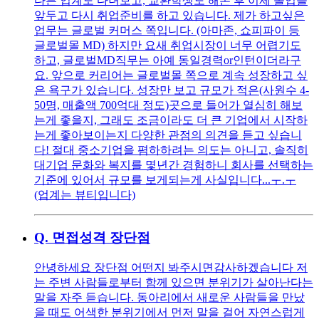
다른 업계도 다녀보고, 교환학생도 해본 후 이제 졸업을
앞두고 다시 취업준비를 하고 있습니다. 제가 하고싶은
업무는 글로벌 커머스 쪽입니다. (아마존, 쇼피파이 등
글로벌몰 MD) 하지만 요새 취업시장이 너무 어렵기도
하고, 글로벌MD직무는 아예 동일경력or인턴이더라구
요. 앞으로 커리어는 글로벌몰 쪽으로 계속 성장하고 싶
은 욕구가 있습니다. 성장만 보고 규모가 적은(사원수 4-
50명, 매출액 700억대 정도)곳으로 들어가 열심히 해보
는게 좋을지, 그래도 조금이라도 더 큰 기업에서 시작하
는게 좋아보이는지 다양한 관점의 의견을 듣고 싶습니
다! 절대 중소기업을 폄하하려는 의도는 아니고, 솔직히
대기업 문화와 복지를 몇년간 경험하니 회사를 선택하는
기준에 있어서 규모를 보게되는게 사실입니다...ㅜ.ㅜ
(업계는 뷰티입니다)
Q.
면접성격 장단점
안녕하세요 장단점 어떤지 봐주시면감사하겠습니다 저
는 주변 사람들로부터 함께 있으면 분위기가 살아난다는
말을 자주 듣습니다. 동아리에서 새로운 사람들을 만났
을 때도 어색한 분위기에서 먼저 말을 걸어 자연스럽게