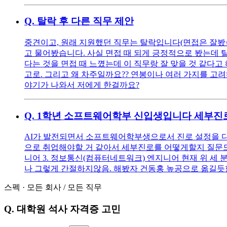
Q.
탈락 후 다른 직무 제안
중견이고, 원래 지원했던 직무는 탈락입니다(면접은 잘봤습
고 물어봤습니다. 사실 면접 때 되게 긍정적으로 봤는데 
다는 것을 면접 때 느꼈는데 이 직무랑 잘 맞을 것 같다고
고로. 그리고 왜 차주일까요?? 연봉이나 여러 가지를 고
야기가 나와서 저에게 한걸까요?
Q.
1학년 소프트웨어학부 신입생입니다 세부진
AI가 발전되면서 소프트웨어학부생으로서 진로 설정을 다
으로 취업해야할 거 같아서 세부진로를 어떻게할지 질문드립니다
니어 3. 정보통신(컴퓨터네트워크) 엔지니어 현재 위 세 
나 그렇게 간절하지않음. 해봤자 건동홍 높공으로 옮길듯함) 1학년 
스펙
·
모든 회사
/
모든 직무
Q.
대학원 석사 자격증 고민