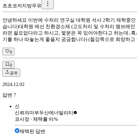
초
초코저지방우유
안녕하세요 이번에 수처리 연구실 대학원 석사 2학기 재학중인
습니다) ​ 대학원 에선 친환경소재 (고도처리 및 수처리 멤브레
라면 필요없다라고 하시고, 몇분은 꼭 있어야한다고 하는데.. 
기를 하나 따놓는게 좋을지 궁금합니다) (철강쪽으로 희망하고
0
0
공유
2024.12.02
답변
7
신
신뢰의마부
두산에너빌리티
코사장
∙ 채택률
91
%
채택된 답변