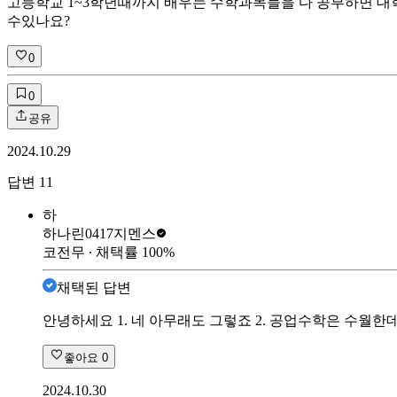
고등학교 1~3학년때까지 배우는 수학과목들을 다 공부하면 대
수있나요?
0
0
공유
2024.10.29
답변
11
하
하나린0417
지멘스
코전무
∙ 채택률
100
%
채택된 답변
안녕하세요 1. 네 아무래도 그렇죠 2. 공업수학은 수
좋아요
0
2024.10.30