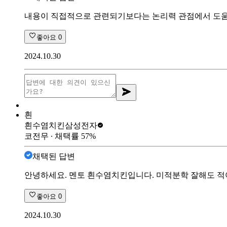
내용이 직접적으로 관련되기보다는 논리력 관점에서 도
좋아요
0
2024.10.30
흰
흰수염치킨
삼성전자
코전무
∙ 채택률
57
%
채택된 답변
안녕하세요. 멘토 흰수염치킨입니다. 미적분학 잘해도 적어
좋아요
0
2024.10.30