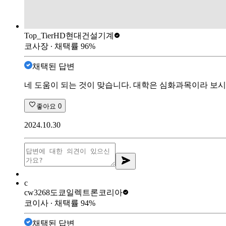
Top_Tier
HD현대건설기계
코사장
∙ 채택률
96
%
채택된 답변
네 도움이 되는 것이 맞습니다. 대학은 심화과목이라 보
좋아요
0
2024.10.30
c
cw3268
도쿄일렉트론코리아
코이사
∙ 채택률
94
%
채택된 답변