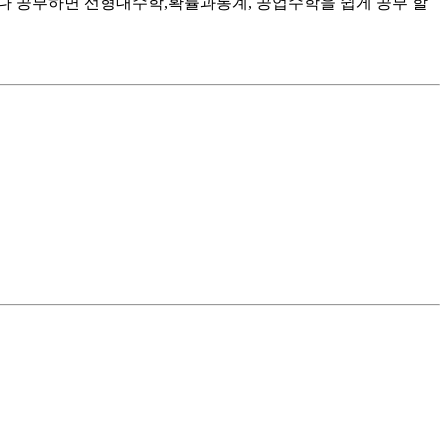
다 공부하면 선형대수학,확률과통계, 공업수학을 쉽게 공부 할