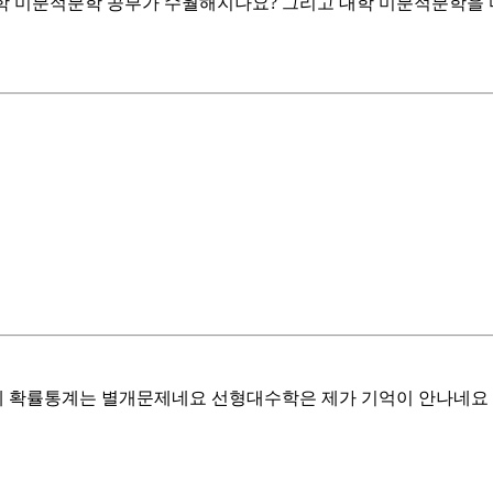
학 미분적분학 공부가 수월해지나요? 그리고 대학 미분적분학을 
월한데 확률통계는 별개문제네요 선형대수학은 제가 기억이 안나네요