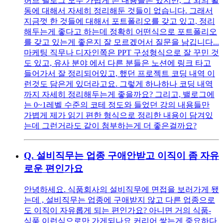
허브 밸로그 모두 가볍게 쓴 내용들은 있지만, 그 외의 활
동에 대해서 자세히 정리해둔 것들이 없습니다. 그래서
지금껏 한 것들에 대해서 포트폴리오를 갖고 있고, 정리
해두는게 좋다고 하는데 정확히 어떤식으로 포트폴리오
를 갖고 있는게 좋은지 잘 모르겠어서 질문을 남깁니다...
마케팅 직무나 디자인쪽은 PPT 구성형식으로 잘 꾸민 것
도 있고, 유사 분야 에서 다른 분들은 노션에 링크 타고
들어가서 잘 정리되어있고, 했던 프로젝트 코딩 내역 이
런것도 담은게 있더라고요. 그렇게 하나하나 코딩 내역
까지 자세히 정리해두는게 좋을까요? 그리고, 밸로그에
는 0~1레벨 수준의 코테 정도와 들었던 강의 내용들만
가볍게 제가 읽기 편한 형식으로 정리한 내용이 담겨있
는데 그런거라도 같이 첨부하는게 더 좋은걸까요?
Q.
설비직무는 업종 구애안받고 이직이 좀 자유
로운 편인가요
안녕하세요. 식품회사의 설비직무에 면접을 보러가게 됐
는데 , 설비직무는 업종에 구애받지 않고 다른 업종으로
도 이직이 자유롭게 되는 편인가요? 아니면 거의 식품-
식품 이런식으로만 가게되나요 커리어 쌓는게 중요하다