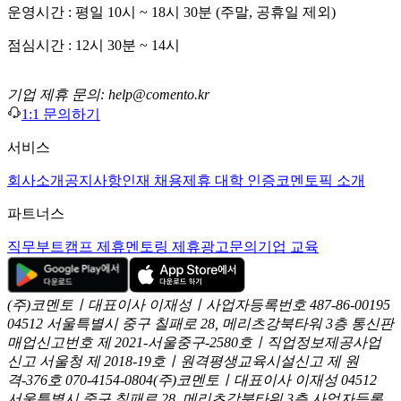
운영시간 : 평일 10시 ~ 18시 30분 (주말, 공휴일 제외)
점심시간 : 12시 30분 ~ 14시
기업 제휴 문의: help@comento.kr
1:1 문의하기
서비스
회사소개
공지사항
인재 채용
제휴 대학 인증
코멘토픽 소개
파트너스
직무부트캠프 제휴
멘토링 제휴
광고문의
기업 교육
(주)코멘토ㅣ대표이사 이재성ㅣ사업자등록번호 487-86-00195
04512 서울특별시 중구 칠패로 28, 메리츠강북타워 3층
통신판
매업신고번호 제 2021-서울중구-2580호ㅣ직업정보제공사업
신고
서울청 제 2018-19호ㅣ원격평생교육시설신고 제 원
격-376호
070-4154-0804
(주)코멘토ㅣ대표이사 이재성
04512
서울특별시 중구 칠패로 28, 메리츠강북타워 3층
사업자등록