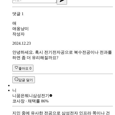
댓글
1
애
애옹냥이
작성자
2024.12.23
안녕하세요. 혹시 전기전자공으로 복수전공이나 전과를
하면 좀 더 유리해질까요?
좋아요
0
답글 달기
니
니꿈은뭐니
삼성전기
코사장
∙ 채택률
86
%
지인 중에 유사한 전공으로 삼성전자 인프라 쪽이나 건