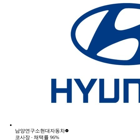
남양연구소
현대자동차
코사장
∙ 채택률
96
%