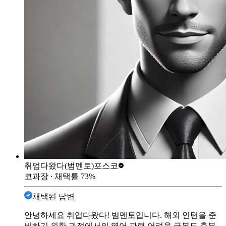
취업다왔다(범멘토)
포스코
코과장
∙ 채택률
73
%
채택된 답변
안녕하세요 취업다왔다! 범멘토입니다. 해외 인턴을 준
비하기 위한 과정에서의 영어 관련 어려움 극복도 충분