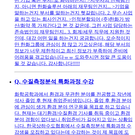
떤 기업 혹은 부서?로 봐야하는지? >지주사의 전략팀인
지, 아니면 한화솔루션 아래의 재무팀인건지... >기업을
말하는건지 부서를 말하는건지 헷갈립니다. 2. 무슨 사업
을 하고 있는 회사인건지. >인적분할되어 (주)한화가 방
산/화약 쪽 가져간다고 본 것 같은데, 그런 사업 담당하는
존속법인의 재무팀인지.. 3. 회계/세무 직무에 지원한 것
인데, 대강 어떤 일을 하는건지 궁금합니다. 모순적이지
만 한화그룹에 관심이 참 많고 가고싶은데, 해당 부서의
정보가 너무 제한적이고 최신 정보가 부족하여 준비에
어려움을 겪고있습니다ㅠㅠ 도와주시면 정말 큰 도움이
될 것 같습니다. 감사합니다!!!!!
Q.
수질측정분석 특화과정 수강
화학공학과에서 환경과 무관한 분야를 전공했고 작년에
석사 졸업 후 현재 취업준비생입니다. 졸업 후 환경 분야
에 관심이 생겨 환경 분야 연구원을 목표로 하고 있습니
다. 현재는 대기환경/수질환경 기사를 취득 중이고 환경
분야 경험이 없다보니 취업준비가 길어지고 있는 상황입
니다. 한국상하수도협회에서 수질측정분석 특화과정 수
강생을 모집하고 있다는데 수강하는 것이 제 목표에 도