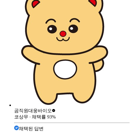
곰직원
대웅바이오
코상무
∙ 채택률
93
%
채택된 답변