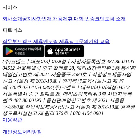
서비스
회사소개
공지사항
인재 채용
제휴 대학 인증
코멘토픽 소개
파트너스
직무부트캠프 제휴
멘토링 제휴
광고문의
기업 교육
(주)코멘토ㅣ대표이사 이재성ㅣ사업자등록번호 487-86-00195
04512 서울특별시 중구 칠패로 28, 메리츠강북타워 3층
통신판
매업신고번호 제 2021-서울중구-2580호ㅣ직업정보제공사업
신고
서울청 제 2018-19호ㅣ원격평생교육시설신고 제 원
격-376호
070-4154-0804
(주)코멘토ㅣ대표이사 이재성
04512
서울특별시 중구 칠패로 28, 메리츠강북타워 3층
사업자등록
번호 487-86-00195ㅣ통신판매업신고번호 제 2021-서울중
구-2580호
직업정보제공사업신고 서울청 제 2018-19호
원격평
생교육시설신고 제 원격-376호ㅣ070-4154-0804
이용약관
개인정보처리방침