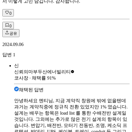
서 이렇게 고민 남깁니다. 감사합니다.
0
0
공유
2024.09.06
답변
1
신
신뢰의마부
두산에너빌리티
코사장
∙ 채택률
91
%
채택된 답변
안녕하세요 멘티님, 지금 계약직 창원에 밖에 없을텐데
과거는 계약직중에 정규직 전환 있었지만 1% 였습니다.
설계는 배우는 항목은 load list 를 통한 수배전반 설계일
것입니다. 그외에는 추가로 많은 전기 설계의 항목이 있
습니다. 변압기, 배전반, 모터기 전동반, 조명, 케소딕 프
로텍션, 밧데리, UPS, 케이블, 트레이, conduit 등 그리고