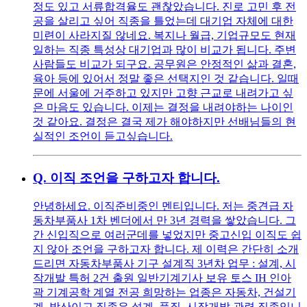
정도 있고 서류합격율도 괜찮았습니다. 진로 고민 후 전
공을 살리고 싶어 직종을 틀었는데 대기업 자체에 대한
미련이 사라지질 않네요. 복지나 월급, 기업규모도 현재
일하는 직종 특성상 대기업과 많이 비교가 됩니다. 주변
사람들도 비교가 되구요. 공무원은 안정적인 삶과 결혼,
육아 등에 있어서 정말 좋은 선택지인 것 같습니다. 일때
문에 서울에 거주하고 있지만 고향 근교로 내려가고 싶
은 마음도 있습니다. 이제는 결정을 내려야하는 나이인
것 같아요. 결정은 결국 제가 해야하지만 선배님들의 현
실적인 조언이 듣고싶습니다.
Q.
이직 조언을 구하고자 합니다.
안녕하세요. 이직준비중인 멘티입니다. 저는 중견급 자
동차부품사 1차 벤더에서 만 3년 경력을 쌓았습니다. 그
간 신입직으로 여러군데를 넣었지만 중고신입 이직도 쉽
지 않아 조언을 구하고자 합니다. 제 이력은 간단히 소개
드리면 자동차부품사 기구 설계직 3년차 업무 : 설계, 시
작개발 특허 2건 출원 일반기계기사 보유 토스 IH 인아
곽 기계공학 계열 전공 희망하는 업종은 자동차, 건설기
계, 방산이고 직종은 설계, 품질, 시작개발 관련 직종입니