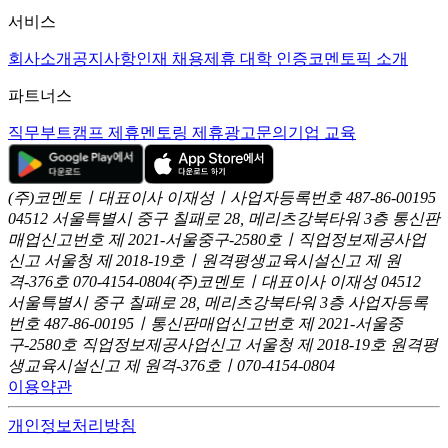
서비스
회사소개
공지사항
인재 채용
제휴 대학 인증
코멘토픽 소개
파트너스
직무부트캠프 제휴
멘토링 제휴
광고문의
기업 교육
(주)코멘토ㅣ대표이사 이재성ㅣ사업자등록번호 487-86-00195
04512 서울특별시 중구 칠패로 28, 메리츠강북타워 3층
통신판
매업신고번호 제 2021-서울중구-2580호ㅣ직업정보제공사업
신고
서울청 제 2018-19호ㅣ원격평생교육시설신고 제 원
격-376호
070-4154-0804
(주)코멘토ㅣ대표이사 이재성
04512
서울특별시 중구 칠패로 28, 메리츠강북타워 3층
사업자등록
번호 487-86-00195ㅣ통신판매업신고번호 제 2021-서울중
구-2580호
직업정보제공사업신고 서울청 제 2018-19호
원격평
생교육시설신고 제 원격-376호ㅣ070-4154-0804
이용약관
개인정보처리방침