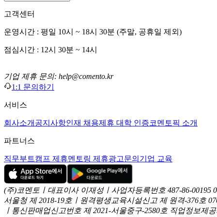
고객센터
운영시간 : 평일 10시 ~ 18시 30분 (주말, 공휴일 제외)
점심시간 : 12시 30분 ~ 14시
기업 제휴 문의: help@comento.kr
1:1 문의하기
서비스
회사소개
공지사항
인재 채용
제휴 대학 인증
코멘토픽 소개
파트너스
직무부트캠프 제휴
멘토링 제휴
광고문의
기업 교육
(주)코멘토ㅣ대표이사 이재성ㅣ사업자등록번호 487-86-00195
서울청 제 2018-19호ㅣ원격평생교육시설신고 제 원격-376호
07
ㅣ통신판매업신고번호 제 2021-서울중구-2580호
직업정보제공사업