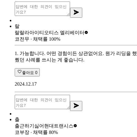
랄
랄랄라아이티
오티스 엘리베이터
코전무
∙ 채택률
100
%
1. 가능합니다. 어떤 경험이든 상관없어요. 뭔가 리딩을 
뤘던 사례를 쓰시는 게 좋습니다.
좋아요
0
2024.12.17
출
출근하기싫어
현대트랜시스
코부장
∙ 채택률
80
%