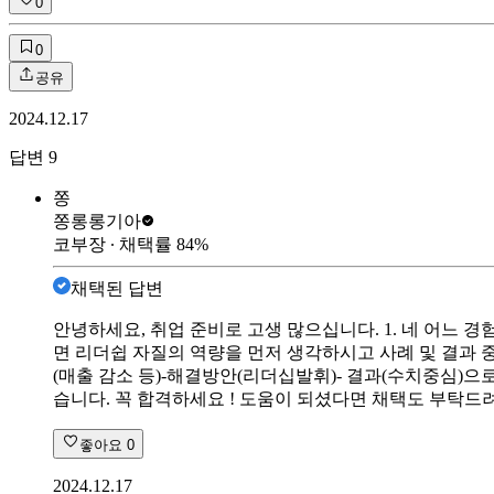
0
0
공유
2024.12.17
답변
9
쫑
쫑롱롱
기아
코부장
∙ 채택률
84
%
채택된 답변
안녕하세요, 취업 준비로 고생 많으십니다. 1. 네 어느 
면 리더쉽 자질의 역량을 먼저 생각하시고 사례 및 결과 
(매출 감소 등)-해결방안(리더십발휘)- 결과(수치중심)
습니다. 꼭 합격하세요 ! 도움이 되셨다면 채택도 부탁드려
좋아요
0
2024.12.17