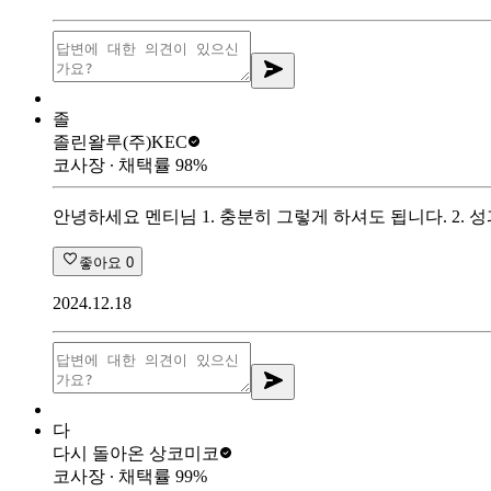
졸
졸린왈루
(주)KEC
코사장
∙ 채택률
98
%
안녕하세요 멘티님 1. 충분히 그렇게 하셔도 됩니다. 2.
좋아요
0
2024.12.18
다
다시 돌아온 상
코미코
코사장
∙ 채택률
99
%