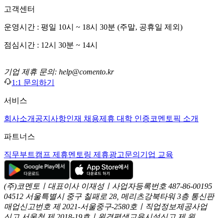
고객센터
운영시간 : 평일 10시 ~ 18시 30분 (주말, 공휴일 제외)
점심시간 : 12시 30분 ~ 14시
기업 제휴 문의: help@comento.kr
1:1 문의하기
서비스
회사소개
공지사항
인재 채용
제휴 대학 인증
코멘토픽 소개
파트너스
직무부트캠프 제휴
멘토링 제휴
광고문의
기업 교육
(주)코멘토ㅣ대표이사 이재성ㅣ사업자등록번호 487-86-00195
04512 서울특별시 중구 칠패로 28, 메리츠강북타워 3층
통신판
매업신고번호 제 2021-서울중구-2580호ㅣ직업정보제공사업
신고
서울청 제 2018-19호ㅣ원격평생교육시설신고 제 원