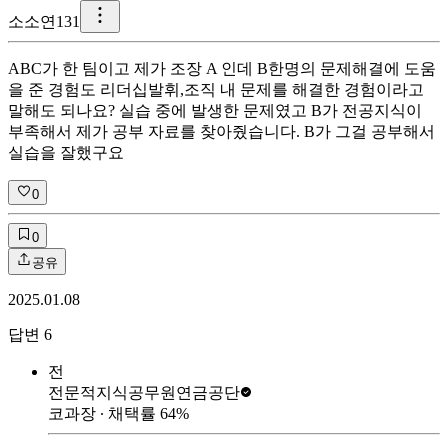
소
소연131
ABC가 한 팀이고 제가 조장 A 인데 B한명의 문제해결에 도움
을 준 경험도 리더십발휘,조직 내 문제를 해결한 경험이라고
말해도 되나요? 실습 중에 발생한 문제였고 B가 전공지식이
부족해서 제가 공부 자료를 찾아줬습니다. B가 그걸 공부해서
실습을 잘했구요
0
0
공유
2025.01.08
답변
6
전
전문적지식
공무원연금공단
코과장
∙ 채택률
64
%