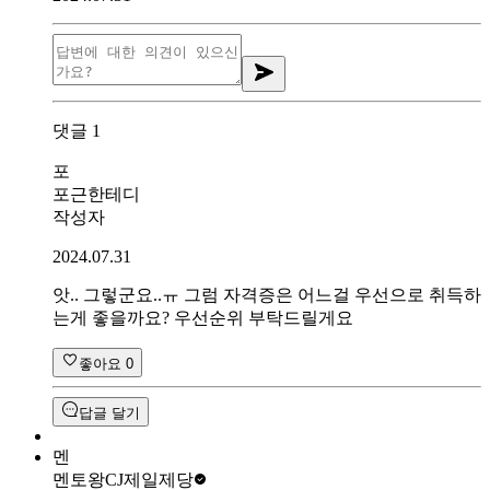
댓글
1
포
포근한테디
작성자
2024.07.31
앗.. 그렇군요..ㅠ 그럼 자격증은 어느걸 우선으로 취득하
는게 좋을까요? 우선순위 부탁드릴게요
좋아요
0
답글 달기
멘
멘토왕
CJ제일제당