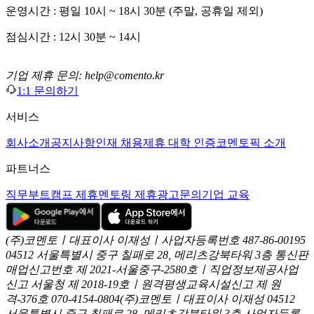
운영시간 : 평일 10시 ~ 18시 30분 (주말, 공휴일 제외)
점심시간 : 12시 30분 ~ 14시
기업 제휴 문의: help@comento.kr
1:1 문의하기
서비스
회사소개
공지사항
인재 채용
제휴 대학 인증
코멘토픽 소개
파트너스
직무부트캠프 제휴
멘토링 제휴
광고문의
기업 교육
(주)코멘토ㅣ대표이사 이재성ㅣ사업자등록번호 487-86-00195
04512 서울특별시 중구 칠패로 28, 메리츠강북타워 3층
통신판
매업신고번호 제 2021-서울중구-2580호ㅣ직업정보제공사업
신고
서울청 제 2018-19호ㅣ원격평생교육시설신고 제 원
격-376호
070-4154-0804
(주)코멘토ㅣ대표이사 이재성
04512
서울특별시 중구 칠패로 28, 메리츠강북타워 3층
사업자등록