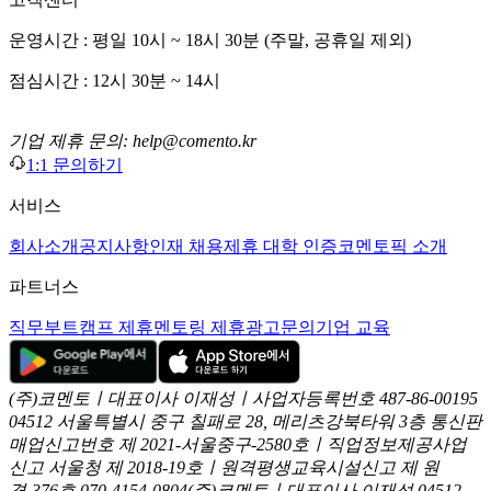
운영시간 : 평일 10시 ~ 18시 30분 (주말, 공휴일 제외)
점심시간 : 12시 30분 ~ 14시
기업 제휴 문의: help@comento.kr
1:1 문의하기
서비스
회사소개
공지사항
인재 채용
제휴 대학 인증
코멘토픽 소개
파트너스
직무부트캠프 제휴
멘토링 제휴
광고문의
기업 교육
(주)코멘토ㅣ대표이사 이재성ㅣ사업자등록번호 487-86-00195
04512 서울특별시 중구 칠패로 28, 메리츠강북타워 3층
통신판
매업신고번호 제 2021-서울중구-2580호ㅣ직업정보제공사업
신고
서울청 제 2018-19호ㅣ원격평생교육시설신고 제 원
격-376호
070-4154-0804
(주)코멘토ㅣ대표이사 이재성
04512