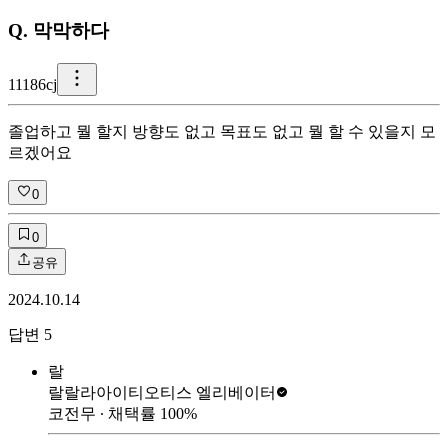
Q.
막막하다
1
1186cj
졸업하고 뭘 할지 방향도 없고 목표도 없고 뭘 할 수 있을지 모
르겠어요
0
0
공유
2024.10.14
답변
5
랄
랄랄라아이티
오티스 엘리베이터
코전무
∙ 채택률
100
%