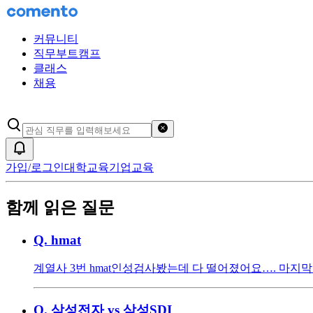
커뮤니티
직무부트캠프
클래스
채용
검색어 초기화
알림
가입/로그인
대학교육
기업교육
함께 읽은 질문
Q.
hmat
계열사 3번 hmat인성검사봤는데 다 떨어졌어요…. 마
Q.
삼성전자 vs 삼성SDI