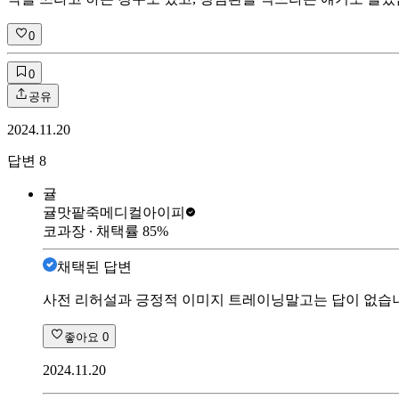
0
0
공유
2024.11.20
답변
8
귤
귤맛팥죽
메디컬아이피
코과장
∙ 채택률
85
%
채택된 답변
사전 리허설과 긍정적 이미지 트레이닝말고는 답이 없습니
좋아요
0
2024.11.20