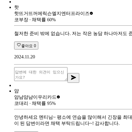
핫
핫뜨거뜨꺼
에릭슨엘지엔터프라이즈
코부장
∙ 채택률
60
%
철저한 준비 밖에 없습니다. 저는 작은 농담 하나마저도 준
좋아요
0
2024.11.20
얌
얌냠얌냠이
우리카드
코대리
∙ 채택률
95
%
안녕하세요 멘티님~ 평소에 연습을 많이해서 긴장을 최대한
이 된 답변이라면 채택 부탁드립니다~! 감사합니다.