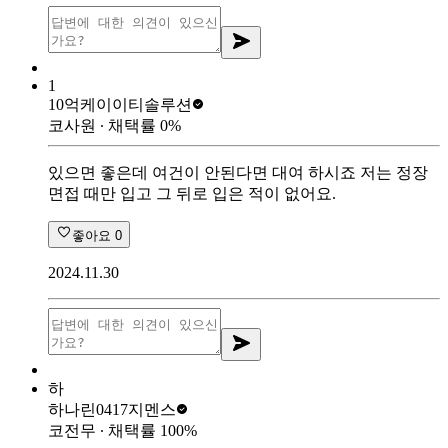
1
10억
케이이티솔루션
코사원
∙ 채택률
0
%
있으면 좋은데 여건이 안된다면 대여 하시죠 저는 정장
면접 때만 입고 그 뒤로 입은 적이 없어요.
좋아요
0
2024.11.30
하
하나린0417
지멘스
코전무
∙ 채택률
100
%