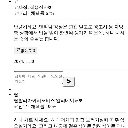
코
코사장2
삼성전자
코대리
∙ 채택률
67
%
안녕하세요, 멘티님 정장은 면접 말고도 경조사 등 다양
항 상황에서 입을 일이 한번씩 생기기 때문에, 하나 사시
는 것이 좋을듯 합니다.
좋아요
0
2024.11.30
랄
랄랄라아이티
오티스 엘리베이터
코전무
∙ 채택률
100
%
하나 새로 사세요. ㅎㅎ 어차피 면접 보러가실때 자주 입
으실거에요. 그리고 나중에 결혼식이든 장례식이든 아니