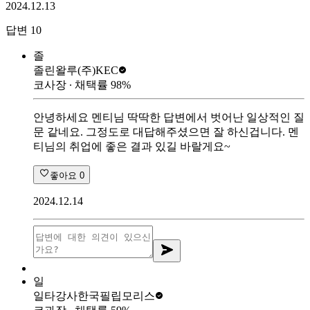
2024.12.13
답변
10
졸
졸린왈루
(주)KEC
코사장
∙ 채택률
98
%
안녕하세요 멘티님 딱딱한 답변에서 벗어난 일상적인 질
문 같네요. 그정도로 대답해주셨으면 잘 하신겁니다. 멘
티님의 취업에 좋은 결과 있길 바랄게요~
좋아요
0
2024.12.14
일
일타강사
한국필립모리스