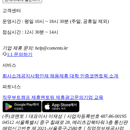
고객센터
운영시간 : 평일 10시 ~ 18시 30분 (주말, 공휴일 제외)
점심시간 : 12시 30분 ~ 14시
기업 제휴 문의: help@comento.kr
1:1 문의하기
서비스
회사소개
공지사항
인재 채용
제휴 대학 인증
코멘토픽 소개
파트너스
직무부트캠프 제휴
멘토링 제휴
광고문의
기업 교육
(주)코멘토ㅣ대표이사 이재성ㅣ사업자등록번호 487-86-00195
04512 서울특별시 중구 칠패로 28, 메리츠강북타워 3층
통신판
매업신고번호 제 2021-서울중구-2580호ㅣ직업정보제공사업