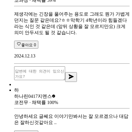
코과장
∙ 채택률
59
%
제생각에는 긴장을 풀어주는 용도로 그래도 뭔가 가볍게
던지는 질문 같은데요?ㅎㅎ막학기 4학년이라 힘들겠다
라는 식인 것 같은데 (앞뒤 상황을 잘 모르지만요) 크게
의미 안두셔도 될 것 같습니다.
좋아요
0
2024.12.13
하
하나린0417
지멘스
코전무
∙ 채택률
100
%
안녕하세요 글쎄요 이야기만봐서는 잘 모르겠으나 대답
은 잘하신것같아요 ..