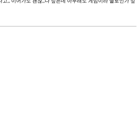
다고,, 이어가도 괜찮,,나 싶은데 아무래도 게임이라 별로인가 싶