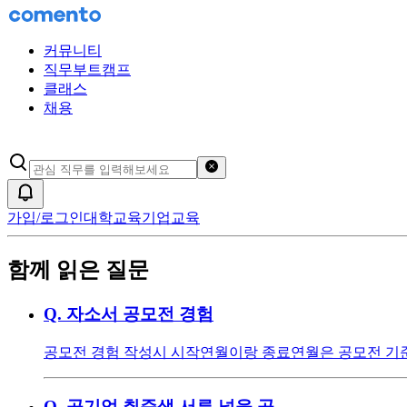
커뮤니티
직무부트캠프
클래스
채용
검색어 초기화
알림
가입/로그인
대학교육
기업교육
함께 읽은 질문
Q.
자소서 공모전 경험
공모전 경험 작성시 시작연월이랑 종료연월은 공모전 기준으
Q.
공기업 취준생 서류 넣을 곳