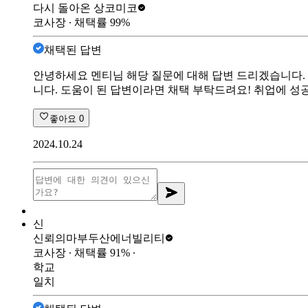
다시 돌아온 상
코미코
코사장
∙ 채택률
99
%
채택된 답변
안녕하세요 멘티님 해당 질문에 대해 답변 드리겠습니다.
니다. 도움이 된 답변이라면 채택 부탁드려요! 취업에 성
좋아요
0
2024.10.24
신
신뢰의마부
두산에너빌리티
코사장
∙ 채택률
91
%
∙
학교
일치