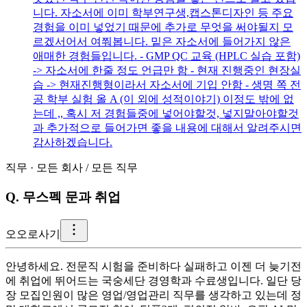
니다. 자소서에 이미 학부연구생,캡스톤디자인 등 주요
경험을 이미 넣었기 때문에 추가로 무엇을 써야될지 모
르겠서어서 여쭤봅니다. 밑은 자소서에 들어가지 않은
애매한 경험들입니다. - GMP QC 교육 (HPLC 실습 포함)
-> 자소서에 한줄 정도 언급만 함 - 현재 진행중인 현장실
습 -> 현재진행형이라서 자소서에 기입 안함 - 생명 쪽 전
공 학부 실험 올 A (이 외에 성적이야기) 이정도 밖에 없
는데 ,, 혹시 저 경험들중에 넣어야할것, 넣지말아야할것
과 추가적으로 들어가면 좋을 내용에 대해서 알려주시면
감사하겠습니다.
직무
·
모든 회사
/
모든 직무
Q.
무스펙 문과 취업
오
오로사기
안녕하세요. 전문직 시험을 준비하다 실패하고 이젠 더 늦기전
에 취업에 뛰어드는 국숭세단 경영학과 수료생입니다. 일단 당
장 모집인원이 많은 영업/영업관리 직무를 생각하고 있는데 정