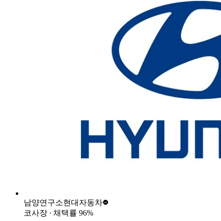
남양연구소
현대자동차
코사장
∙ 채택률
96
%