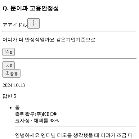
Q.
문이과 고용안정성
ア
アイドル
어디가 더 안정적일까요 같은기업기준으로
0
0
공유
2024.10.13
답변
5
졸
졸린왈루
(주)KEC
코사장
∙ 채택률
98
%
안녕하세요 멘티님 티오를 생각했을 때 이과가 조금 더