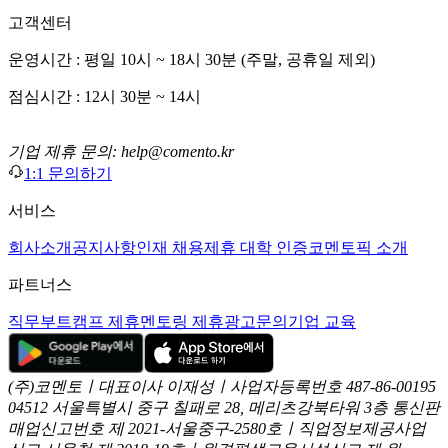
고객센터
운영시간 : 평일 10시 ~ 18시 30분 (주말, 공휴일 제외)
점심시간 : 12시 30분 ~ 14시
기업 제휴 문의: help@comento.kr
1:1 문의하기
서비스
회사소개
공지사항
인재 채용
제휴 대학 인증
코멘토픽 소개
파트너스
직무부트캠프 제휴
멘토링 제휴
광고문의
기업 교육
(주)코멘토ㅣ대표이사 이재성ㅣ사업자등록번호 487-86-00195
04512 서울특별시 중구 칠패로 28, 메리츠강북타워 3층
통신판
매업신고번호 제 2021-서울중구-2580호ㅣ직업정보제공사업