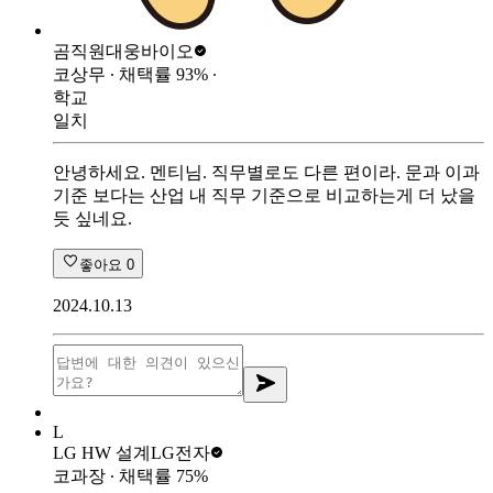
곰직원
대웅바이오
코상무
∙ 채택률
93
%
∙
학교
일치
안녕하세요. 멘티님. 직무별로도 다른 편이라. 문과 이과
기준 보다는 산업 내 직무 기준으로 비교하는게 더 났을
듯 싶네요.
좋아요
0
2024.10.13
L
LG HW 설계
LG전자
코과장
∙ 채택률
75
%