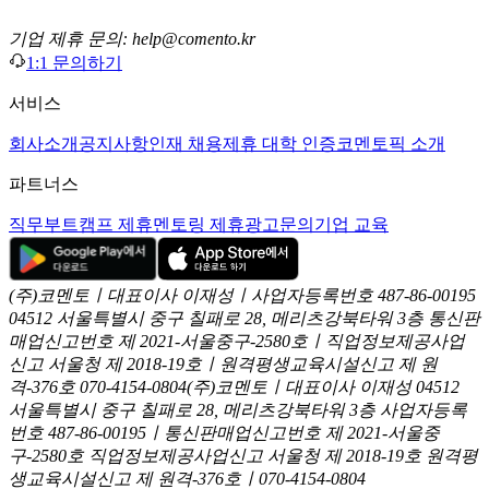
기업 제휴 문의: help@comento.kr
1:1 문의하기
서비스
회사소개
공지사항
인재 채용
제휴 대학 인증
코멘토픽 소개
파트너스
직무부트캠프 제휴
멘토링 제휴
광고문의
기업 교육
(주)코멘토ㅣ대표이사 이재성ㅣ사업자등록번호 487-86-00195
04512 서울특별시 중구 칠패로 28, 메리츠강북타워 3층
통신판
매업신고번호 제 2021-서울중구-2580호ㅣ직업정보제공사업
신고
서울청 제 2018-19호ㅣ원격평생교육시설신고 제 원
격-376호
070-4154-0804
(주)코멘토ㅣ대표이사 이재성
04512
서울특별시 중구 칠패로 28, 메리츠강북타워 3층
사업자등록
번호 487-86-00195ㅣ통신판매업신고번호 제 2021-서울중
구-2580호
직업정보제공사업신고 서울청 제 2018-19호
원격평
생교육시설신고 제 원격-376호ㅣ070-4154-0804