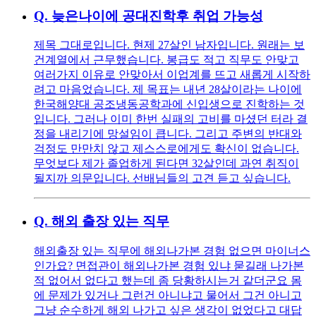
Q.
늦은나이에 공대진학후 취업 가능성
제목 그대로입니다. 현제 27살인 남자입니다. 원래는 보
건계열에서 근무했습니다. 봉급도 적고 직무도 안맞고
여러가지 이유로 안맞아서 이업계를 뜨고 새롭게 시작하
려고 마음었습니다. 제 목표는 내년 28살이라는 나이에
한국해양대 공조냉동공학과에 신입생으로 진학하는 것
입니다. 그러나 이미 한번 실패의 고비를 마셨던 터라 결
정을 내리기에 망설임이 큽니다. 그리고 주변의 반대와
걱정도 만만치 않고 제스스로에게도 확신이 없습니다.
무엇보다 제가 졸업하게 된다면 32살인데 과연 취직이
될지까 의문입니다. 선배님들의 고견 듣고 싶습니다.
Q.
해외 출장 있는 직무
해외출장 있는 직무에 해외나가본 경험 없으면 마이너스
인가요? 면접관이 해외나가본 경험 있냐 묻길래 나가본
적 없어서 없다고 했는데 좀 당황하시는거 같더군요 몸
에 문제가 있거나 그런건 아니냐고 물어서 그건 아니고
그냥 순수하게 해외 나가고 싶은 생각이 없었다고 대답