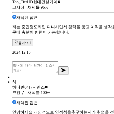
Top_Tier
HD현대건설기계
코사장
∙ 채택률
96
%
채택된 답변
저는 중견정도라면 다니시면서 경력을 쌓고 이직을 생각을
문에 충분히 병행이 가능합니다.
좋아요
1
2024.12.15
하
하나린0417
지멘스
코전무
∙ 채택률
100
%
채택된 답변
안녕하세요 개인적으로 안정성을추구하는지라 취업을 선택