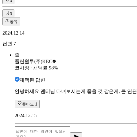
0
0
공유
2024.12.14
답변
7
졸
졸린왈루
(주)KEC
코사장
∙ 채택률
98
%
채택된 답변
안녕하세요 멘티님 다녀보시는게 좋을 것 같은게, 큰 연관
좋아요
1
2024.12.15