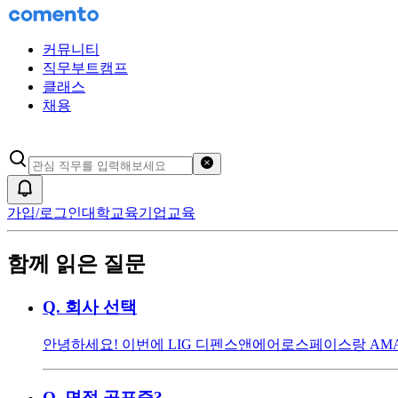
커뮤니티
직무부트캠프
클래스
채용
검색어 초기화
알림
가입/로그인
대학교육
기업교육
함께 읽은 질문
Q.
회사 선택
안녕하세요! 이번에 LIG 디펜스앤에어로스페이스랑 AMA
Q.
면접 공포증?