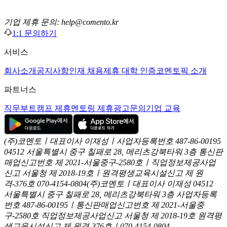
기업 제휴 문의: help@comento.kr
1:1 문의하기
서비스
회사소개
공지사항
인재 채용
제휴 대학 인증
코멘토픽 소개
파트너스
직무부트캠프 제휴
멘토링 제휴
광고문의
기업 교육
(주)코멘토ㅣ대표이사 이재성ㅣ사업자등록번호 487-86-00195
04512 서울특별시 중구 칠패로 28, 메리츠강북타워 3층
통신판
매업신고번호 제 2021-서울중구-2580호ㅣ직업정보제공사업
신고
서울청 제 2018-19호ㅣ원격평생교육시설신고 제 원
격-376호
070-4154-0804
(주)코멘토ㅣ대표이사 이재성
04512
서울특별시 중구 칠패로 28, 메리츠강북타워 3층
사업자등록
번호 487-86-00195ㅣ통신판매업신고번호 제 2021-서울중
구-2580호
직업정보제공사업신고 서울청 제 2018-19호
원격평
생교육시설신고 제 원격-376호ㅣ070-4154-0804