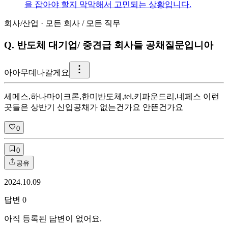
을 잡아야 할지 막막해서 고민되는 상황입니다.
회사/산업
·
모든 회사
/
모든 직무
Q.
반도체 대기업/ 중견급 회사들 공채질문입니아
아
아무데나갈게요
세메스,하나마이크론,한미반도체,tel,키파운드리,네페스 이런
곳들은 상반기 신입공채가 없는건가요 안뜬건가요
0
0
공유
2024.10.09
답변
0
아직 등록된 답변이 없어요.