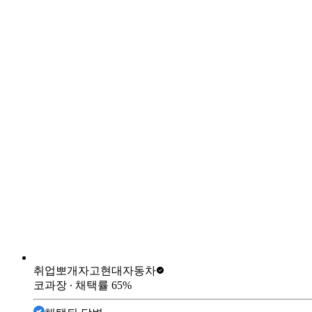
취업뽀개자고
현대자동차
코과장
∙ 채택률
65
%