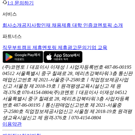
1:1 문의하기
서비스
회사소개
공지사항
인재 채용
제휴 대학 인증
코멘토픽 소개
파트너스
직무부트캠프 제휴
멘토링 제휴
광고문의
기업 교육
(주)코멘토ㅣ대표이사 이재성ㅣ사업자등록번호 487-86-00195
04512 서울특별시 중구 칠패로 28, 메리츠강북타워 3층
통신판
매업신고번호 제 2021-서울중구-2580호ㅣ직업정보제공사업
신고
서울청 제 2018-19호ㅣ원격평생교육시설신고 제 원
격-376호
070-4154-0804
(주)코멘토ㅣ대표이사 이재성
04512
서울특별시 중구 칠패로 28, 메리츠강북타워 3층
사업자등록
번호 487-86-00195ㅣ통신판매업신고번호 제 2021-서울중
구-2580호
직업정보제공사업신고 서울청 제 2018-19호
원격평
생교육시설신고 제 원격-376호ㅣ070-4154-0804
이용약관