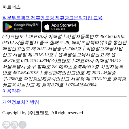
파트너스
직무부트캠프 제휴
멘토링 제휴
광고문의
기업 교육
(주)코멘토ㅣ대표이사 이재성ㅣ사업자등록번호 487-86-00195
04512 서울특별시 중구 칠패로 28, 메리츠강북타워 3층
통신판
매업신고번호 제 2021-서울중구-2580호ㅣ직업정보제공사업
신고
서울청 제 2018-19호ㅣ원격평생교육시설신고 제 원
격-376호
070-4154-0804
(주)코멘토ㅣ대표이사 이재성
04512
서울특별시 중구 칠패로 28, 메리츠강북타워 3층
사업자등록
번호 487-86-00195ㅣ통신판매업신고번호 제 2021-서울중
구-2580호
직업정보제공사업신고 서울청 제 2018-19호
원격평
생교육시설신고 제 원격-376호ㅣ070-4154-0804
이용약관
개인정보처리방침
Copyright by (주)코멘토. All right reserved.