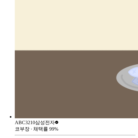
ABC3210
삼성전자
코부장
∙ 채택률
99
%