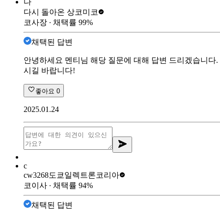
다
다시 돌아온 상
코미코
코사장
∙ 채택률
99
%
채택된 답변
안녕하세요 멘티님 해당 질문에 대해 답변 드리겠습니다. 
시길 바랍니다!
좋아요
0
2025.01.24
c
cw3268
도쿄일렉트론코리아
코이사
∙ 채택률
94
%
채택된 답변