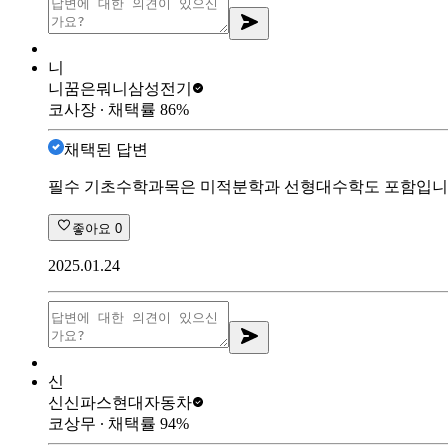
니
니꿈은뭐니
삼성전기
코사장
∙ 채택률
86
%
채택된 답변
필수 기초수학과목은 미적분학과 선형대수학도 포함입니다
좋아요
0
2025.01.24
신
신신파스
현대자동차
코상무
∙ 채택률
94
%