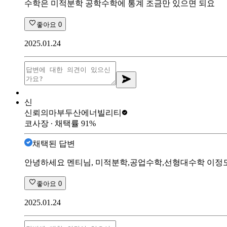
수학은 미적분학 공학수학에 통계 조금만 있으면 되요
좋아요
0
2025.01.24
신
신뢰의마부
두산에너빌리티
코사장
∙ 채택률
91
%
채택된 답변
안녕하세요 멘티님, 미적분학,공업수학,선형대수학 이정
좋아요
0
2025.01.24