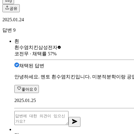
0
공유
2025.01.24
답변
9
흰
흰수염치킨
삼성전자
코전무
∙ 채택률
57
%
채택된 답변
안녕하세요. 멘토 흰수염치킨입니다. 미분적분학이랑 공업
좋아요
0
2025.01.25