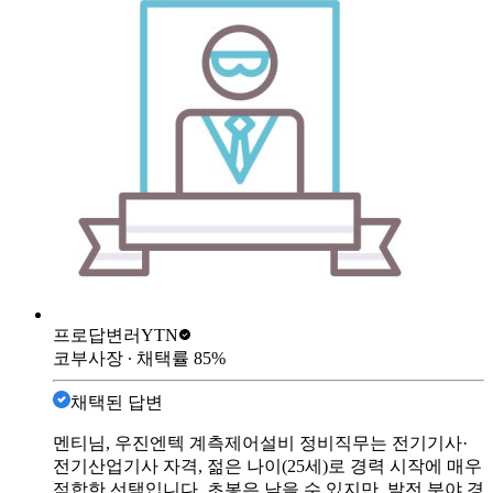
프로답변러
YTN
코부사장
∙ 채택률
85
%
채택된 답변
멘티님, 우진엔텍 계측제어설비 정비직무는 전기기사·
전기산업기사 자격, 젊은 나이(25세)로 경력 시작에 매우
적합한 선택입니다. 초봉은 낮을 수 있지만, 발전 분야 경