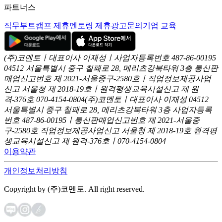
파트너스
직무부트캠프 제휴
멘토링 제휴
광고문의
기업 교육
(주)코멘토ㅣ대표이사 이재성ㅣ사업자등록번호 487-86-00195
04512 서울특별시 중구 칠패로 28, 메리츠강북타워 3층
통신판
매업신고번호 제 2021-서울중구-2580호ㅣ직업정보제공사업
신고
서울청 제 2018-19호ㅣ원격평생교육시설신고 제 원
격-376호
070-4154-0804
(주)코멘토ㅣ대표이사 이재성
04512
서울특별시 중구 칠패로 28, 메리츠강북타워 3층
사업자등록
번호 487-86-00195ㅣ통신판매업신고번호 제 2021-서울중
구-2580호
직업정보제공사업신고 서울청 제 2018-19호
원격평
생교육시설신고 제 원격-376호ㅣ070-4154-0804
이용약관
개인정보처리방침
Copyright by (주)코멘토. All right reserved.