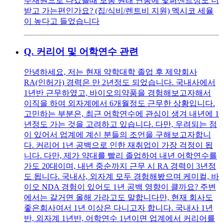
주재원으로 나갔을때 보통 원래 연봉에 몇퍼센트정도 더
받고 가는편인가요? (집/식비/렌트비 지원) 멕시코 세율
이 높다고 들었습니다
Q.
커리어 및 어학연수 관련
안녕하세요, 저는 현재 약학대학 졸업 후 제약회사
RA(인허가) 경력은 만 2년정도 되었습니다. 국내사에서
1년반 근무하였고, 바이오의약품을 경험해보고자해서
이직을 하여 외자계에서 6개월정도 근무한 상황입니다.
고민하는 부분은, 최근 어학연수에 관심이 생겨 내년에 1
년정도 가는 것을 고려하고 있습니다. 다만, 우려되는 점
이 있어서 업계에 계신 분들의 조언을 구해보고자합니
다. 커리어 1년 공백으로 인한 재취업이 가장 걱정이 됩
니다. 다만, 제가 약대를 빨리 졸업하여 내년 어학연수를
가도 20대이며, 내년 중순까지 근무 시 RA 경력이 3년정
도 됩니다. 국내사, 외자계 모두 경험해봤으며 케미컬, 바
이오 NDA 경험이 있어도 1년 공백 영향이 클까요? 주변
에서는 갈거면 올해 가라고도 말합니다만, 현재 회사도
좋은회사여서 1년 이상은 다니고자 합니다. 국내사 1년
반, 외자계 1년반, 어학연수 1년이면 업계에서 커리어를