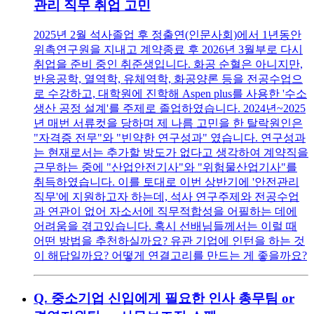
관리 직무 취업 고민
2025년 2월 석사졸업 후 정출연(인문사회)에서 1년동안
위촉연구원을 지내고 계약종료 후 2026년 3월부로 다시
취업을 준비 중인 취준생입니다. 화공 순혈은 아니지만,
반응공학, 열역학, 유체역학, 화공양론 등을 전공수업으
로 수강하고, 대학원에 진학해 Aspen plus를 사용한 '수소
생산 공정 설계'를 주제로 졸업하였습니다. 2024년~2025
년 매번 서류컷을 당하며 제 나름 고민을 한 탈락원인은
"자격증 전무"와 "빈약한 연구성과" 였습니다. 연구성과
는 현재로서는 추가할 방도가 없다고 생각하여 계약직을
근무하는 중에 "산업안전기사"와 "위험물산업기사"를
취득하였습니다. 이를 토대로 이번 상반기에 '안전관리
직무'에 지원하고자 하는데, 석사 연구주제와 전공수업
과 연관이 없어 자소서에 직무적합성을 어필하는 데에
어려움을 겪고있습니다. 혹시 선배님들께서는 이럴 때
어떤 방법을 추천하실까요? 유관 기업에 인턴을 하는 것
이 해답일까요? 어떻게 연결고리를 만드는 게 좋을까요?
Q.
중소기업 신입에게 필요한 인사 총무팀 or