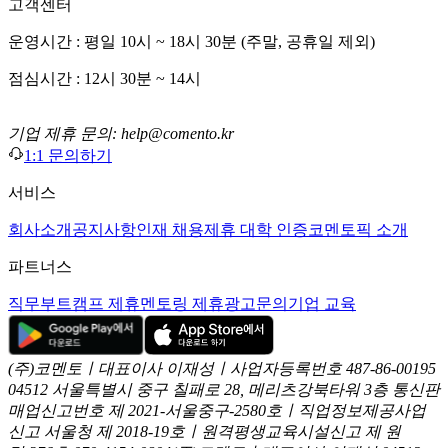
고객센터
운영시간 : 평일 10시 ~ 18시 30분 (주말, 공휴일 제외)
점심시간 : 12시 30분 ~ 14시
기업 제휴 문의: help@comento.kr
1:1 문의하기
서비스
회사소개
공지사항
인재 채용
제휴 대학 인증
코멘토픽 소개
파트너스
직무부트캠프 제휴
멘토링 제휴
광고문의
기업 교육
(주)코멘토ㅣ대표이사 이재성ㅣ사업자등록번호 487-86-00195
04512 서울특별시 중구 칠패로 28, 메리츠강북타워 3층
통신판
매업신고번호 제 2021-서울중구-2580호ㅣ직업정보제공사업
신고
서울청 제 2018-19호ㅣ원격평생교육시설신고 제 원