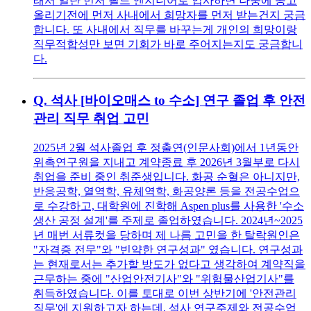
래서 일단 먼저 필드 엔지니어로 입사하면 나중에 공고
올리기전에 먼저 사내에서 희망자를 먼저 받는건지 궁금
합니다. 또 사내에서 직무를 바꾸는게 개인의 희망이랑
직무적합성만 보면 기회가 바로 주어지는지도 궁금합니
다.
Q.
석사 [바이오매스 to 수소] 연구 졸업 후 안전
관리 직무 취업 고민
2025년 2월 석사졸업 후 정출연(인문사회)에서 1년동안
위촉연구원을 지내고 계약종료 후 2026년 3월부로 다시
취업을 준비 중인 취준생입니다. 화공 순혈은 아니지만,
반응공학, 열역학, 유체역학, 화공양론 등을 전공수업으
로 수강하고, 대학원에 진학해 Aspen plus를 사용한 '수소
생산 공정 설계'를 주제로 졸업하였습니다. 2024년~2025
년 매번 서류컷을 당하며 제 나름 고민을 한 탈락원인은
"자격증 전무"와 "빈약한 연구성과" 였습니다. 연구성과
는 현재로서는 추가할 방도가 없다고 생각하여 계약직을
근무하는 중에 "산업안전기사"와 "위험물산업기사"를
취득하였습니다. 이를 토대로 이번 상반기에 '안전관리
직무'에 지원하고자 하는데, 석사 연구주제와 전공수업