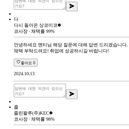
다
다시 돌아온 상
코미코
코사장
∙ 채택률
99
%
안녕하세요 멘티님 해당 질문에 대해 답변 드리겠습니다. 
채택 부탁드려요! 취업에 성공하시길 바랍니다!
좋아요
0
2024.10.13
졸
졸린왈루
(주)KEC
코사장
∙ 채택률
98
%