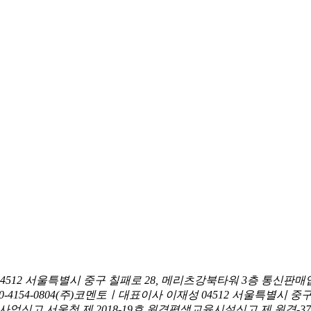
04512 서울특별시 중구 칠패로 28, 메리츠강북타워 3층
통신판매업
0-4154-0804
(주)코멘토ㅣ대표이사 이재성
04512 서울특별시 중
신고 서울청 제 2018-19호
원격평생교육시설신고 제 원격-376호ㅣ