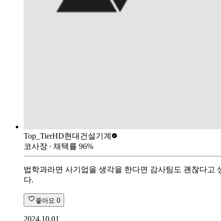
Top_Tier
HD현대건설기계
코사장
∙ 채택률
96
%
법학과라면 사기업을 생각을 한다면 감사팀도 괜찮다고 생
다.
좋아요
0
2024.10.01