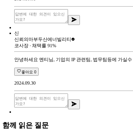
신
신뢰의마부
두산에너빌리티
코사장
∙ 채택률
91
%
안녕하세요 멘티님, 기업의 IP 관련팀, 법무팀등에 가실
좋아요
0
2024.09.30
함께 읽은 질문