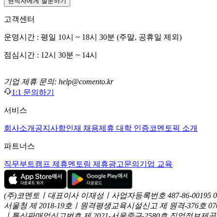
현직자에게 질문하기
고객센터
운영시간 : 평일 10시 ~ 18시 30분 (주말, 공휴일 제외)
점심시간 : 12시 30분 ~ 14시
기업 제휴 문의: help@comento.kr
1:1 문의하기
서비스
회사소개
공지사항
인재 채용
제휴 대학 인증
코멘토픽 소개
파트너스
직무부트캠프 제휴
멘토링 제휴
광고문의
기업 교육
(주)코멘토ㅣ대표이사 이재성ㅣ사업자등록번호 487-86-00195
서울청 제 2018-19호ㅣ원격평생교육시설신고 제 원격-376호
07
ㅣ통신판매업신고번호 제 2021-서울중구-2580호
직업정보제공사업