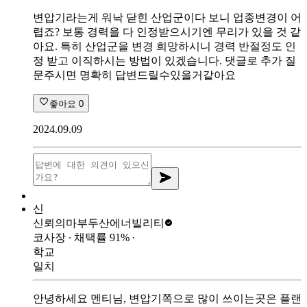
변압기라는게 워낙 닫힌 산업군이다 보니 업종변경이 어
렵죠? 보통 경력을 다 인정받으시기엔 무리가 있을 것 같
아요. 특히 산업군을 변경 희망하시니 경력 반절정도 인
정 받고 이직하시는 방법이 있겠습니다. 댓글로 추가 질
문주시면 명확히 답변드릴수있을거같아요
좋아요
0
2024.09.09
신
신뢰의마부
두산에너빌리티
코사장
∙ 채택률
91
%
∙
학교
일치
안녕하세요 멘티님, 변압기쪽으로 많이 쓰이는곳은 플랜