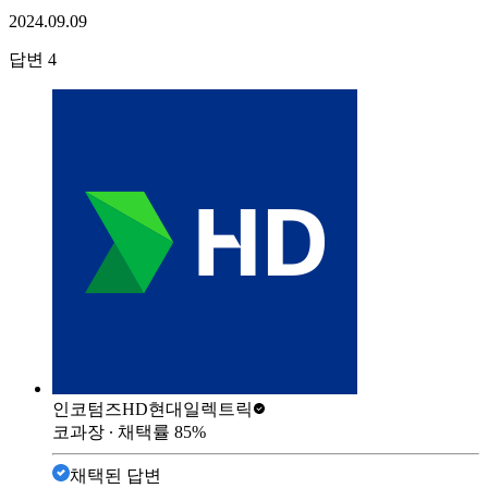
2024.09.09
답변
4
인코텀즈
HD현대일렉트릭
코과장
∙ 채택률
85
%
채택된 답변