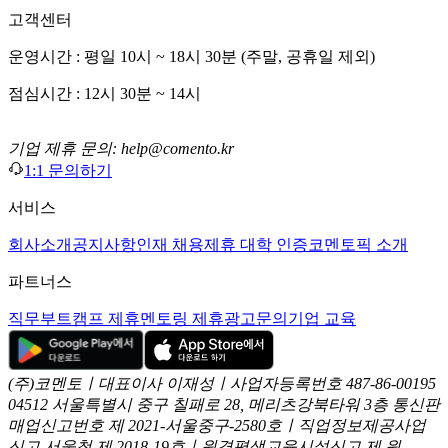
고객센터
운영시간 : 평일 10시 ~ 18시 30분 (주말, 공휴일 제외)
점심시간 : 12시 30분 ~ 14시
기업 제휴 문의: help@comento.kr
1:1 문의하기
서비스
회사소개
공지사항
인재 채용
제휴 대학 인증
코멘토픽 소개
파트너스
직무부트캠프 제휴
멘토링 제휴
광고문의
기업 교육
(주)코멘토ㅣ대표이사 이재성ㅣ사업자등록번호 487-86-00195
04512 서울특별시 중구 칠패로 28, 메리츠강북타워 3층
통신판
매업신고번호 제 2021-서울중구-2580호ㅣ직업정보제공사업
신고
서울청 제 2018-19호ㅣ원격평생교육시설신고 제 원