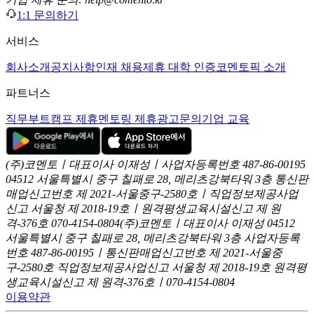
1:1 문의하기
서비스
회사소개
공지사항
인재 채용
제휴 대학 인증
코멘토픽 소개
파트너스
직무부트캠프 제휴
멘토링 제휴
광고문의
기업 교육
(주)코멘토ㅣ대표이사 이재성ㅣ사업자등록번호 487-86-00195
04512 서울특별시 중구 칠패로 28, 메리츠강북타워 3층
통신판
매업신고번호 제 2021-서울중구-2580호ㅣ직업정보제공사업
신고
서울청 제 2018-19호ㅣ원격평생교육시설신고 제 원
격-376호
070-4154-0804
(주)코멘토ㅣ대표이사 이재성
04512
서울특별시 중구 칠패로 28, 메리츠강북타워 3층
사업자등록
번호 487-86-00195ㅣ통신판매업신고번호 제 2021-서울중
구-2580호
직업정보제공사업신고 서울청 제 2018-19호
원격평
생교육시설신고 제 원격-376호ㅣ070-4154-0804
이용약관