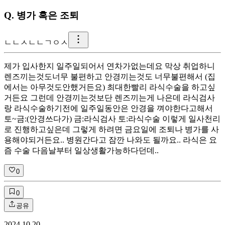
Q.
병가 혹은 조퇴
ㄴ
ㄴㅅㄴㄴㄱㅇㅅ
제가 입사한지 일주일되어서 연차가없는데요 막상 취업하니
렌즈끼는것도너무 불편하고 안경끼는것도 너무불편해서 (집
에서는 아무것도안했거든요) 최대한빨리 라식수술을 하고싶
거든요 그런데 안경끼는것보단 렌즈끼는게 나은데 라식검사
랑 라식수술하기전에 일주일동안은 안경을 껴야한다고해서
토~금:(안경쓰다가) 금:라식검사 토:라식수술 이렇게 일사천리
로 진행하고싶은데 그렇게 하려면 금요일에 조퇴나 병가를 사
용해야되거든요.. 병원간다고 잠깐 나와도 될까요.. 라식은 요
즘 수술 다음날부터 일상생활가능하다던데..
0
0
공유
2024.10.20