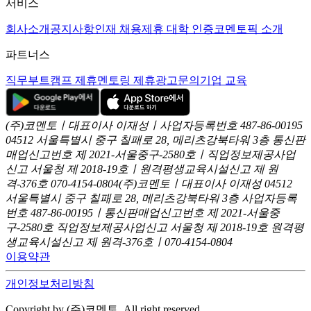
서비스
회사소개
공지사항
인재 채용
제휴 대학 인증
코멘토픽 소개
파트너스
직무부트캠프 제휴
멘토링 제휴
광고문의
기업 교육
(주)코멘토ㅣ대표이사 이재성ㅣ사업자등록번호 487-86-00195
04512 서울특별시 중구 칠패로 28, 메리츠강북타워 3층
통신판
매업신고번호 제 2021-서울중구-2580호ㅣ직업정보제공사업
신고
서울청 제 2018-19호ㅣ원격평생교육시설신고 제 원
격-376호
070-4154-0804
(주)코멘토ㅣ대표이사 이재성
04512
서울특별시 중구 칠패로 28, 메리츠강북타워 3층
사업자등록
번호 487-86-00195ㅣ통신판매업신고번호 제 2021-서울중
구-2580호
직업정보제공사업신고 서울청 제 2018-19호
원격평
생교육시설신고 제 원격-376호ㅣ070-4154-0804
이용약관
개인정보처리방침
Copyright by (주)코멘토. All right reserved.