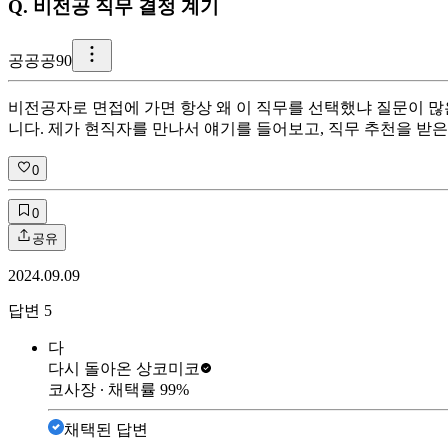
Q.
비전공 직무 결정 계기
공
공공90
비전공자로 면접에 가면 항상 왜 이 직무를 선택했냐 질문이 많은
니다. 제가 현직자를 만나서 얘기를 들어보고, 직무 추천을 받
0
0
공유
2024.09.09
답변
5
다
다시 돌아온 상
코미코
코사장
∙ 채택률
99
%
채택된 답변