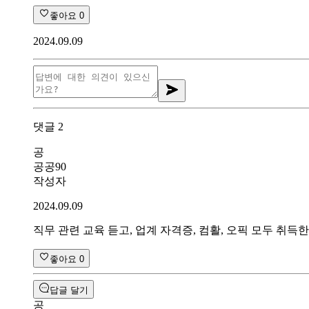
좋아요
0
2024.09.09
댓글
2
공
공공90
작성자
2024.09.09
직무 관련 교육 듣고, 업계 자격증, 컴활, 오픽 모두 취득
좋아요
0
답글 달기
공