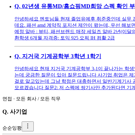
Q.
02년생 유통MD/홈쇼핑MD희망 스펙 확인 
안녕하세요 멘토님들 현재 졸업유예후 취준중인데 실무 경
데요. 패션 amd 계약직 포지션 제안이 왔는데, 우선 
예정 알바 : 뷰티, 패션브랜드 매장 세일즈 알바 2년(이달
환학생 6개월 자격증: 토익 925 오픽 IH 컴활 2급
Q.
지거국 기계공학부 3학년 1학기
안녕하세요 현재 지거국 기계공학부 3-1이 끝나가는 학생
는데 궁금한 질문이 있아 질문드립니다 사기업 취업은 제가
걸로 알고있는데 그냥 학점은 대충하면서 일반기계기사 공부
모르겠습니다 질문2: 저 스펙에 쌍기사만 추가된다면 기
면접
·
모든 회사
/
모든 직무
Q.
사기업
순
순잉쫭