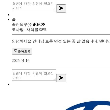
졸
졸린왈루
(주)KEC
코사장
∙ 채택률
98
%
안녕하세요 멘티님 토론 면접 있는 곳 잘 없습니다. 멘티
좋아요
0
2025.01.16