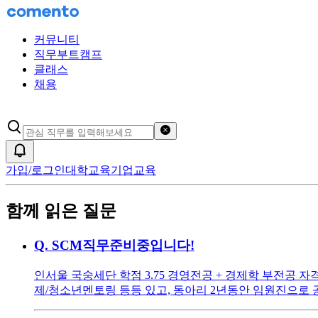
커뮤니티
직무부트캠프
클래스
채용
검색어 초기화
알림
가입/로그인
대학교육
기업교육
함께 읽은 질문
Q.
SCM직무준비중입니다!
인서울 국숭세단 학점 3.75 경영전공 + 경제학 부전공 자
제/청소년멘토링 등등 있고, 동아리 2년동안 임원진으로 