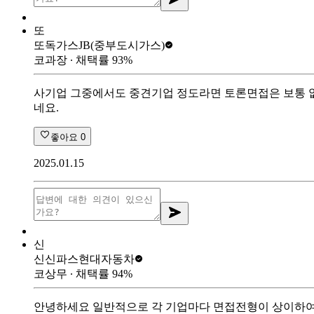
또
또독가스
JB(중부도시가스)
코과장
∙ 채택률
93
%
사기업 그중에서도 중견기업 정도라면 토론면접은 보통 없
네요.
좋아요
0
2025.01.15
신
신신파스
현대자동차
코상무
∙ 채택률
94
%
안녕하세요 일반적으로 각 기업마다 면접전형이 상이하여