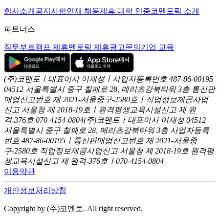
회사소개
공지사항
인재 채용
제휴 대학 인증
코멘토픽 소개
파트너스
직무부트캠프 제휴
멘토링 제휴
광고문의
기업 교육
(주)코멘토ㅣ대표이사 이재성ㅣ사업자등록번호 487-86-00195
04512 서울특별시 중구 칠패로 28, 메리츠강북타워 3층
통신판
매업신고번호 제 2021-서울중구-2580호ㅣ직업정보제공사업
신고
서울청 제 2018-19호ㅣ원격평생교육시설신고 제 원
격-376호
070-4154-0804
(주)코멘토ㅣ대표이사 이재성
04512
서울특별시 중구 칠패로 28, 메리츠강북타워 3층
사업자등록
번호 487-86-00195ㅣ통신판매업신고번호 제 2021-서울중
구-2580호
직업정보제공사업신고 서울청 제 2018-19호
원격평
생교육시설신고 제 원격-376호ㅣ070-4154-0804
이용약관
개인정보처리방침
Copyright by (주)코멘토. All right reserved.