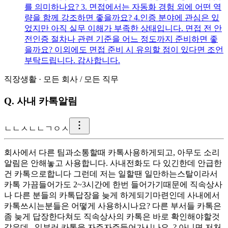
를 의미하나요? 3. 면접에서는 자동화 경험 외에 어떤 역
량을 함께 강조하면 좋을까요? 4.인증 분야에 관심은 있
었지만 아직 실무 이해가 부족한 상태입니다. 면접 전 안
전인증 절차나 관련 기준을 어느 정도까지 준비하면 좋
을까요? 이외에도 면접 준비 시 유의할 점이 있다면 조언
부탁드립니다. 감사합니다.
직장생활
·
모든 회사
/
모든 직무
Q.
사내 카톡알림
ㄴ
ㄴㅅㄴㄴㄱㅇㅅ
회사에서 다른 팀과소통할때 카톡사용하게되고, 아무도 소리
알림은 안해놓고 사용합니다. 사내전화도 다 있긴한데 안급한
건 카톡으로합니다 그런데 저는 일할땐 일만하는스탈이라서
카톡 가끔들어가도 2~3시간에 한번 들어가기때문에 직속상사
나 다른 분들의 카톡답장을 늦게 하게되기마련인데 사내에서
카톡쓰시는분들은 어떻게 사용하시나요? 다른 부서들 카톡은
좀 늦게 답장한다쳐도 직속상사의 카톡은 바로 확인해야할것
같은데.. 일부러 카톡을 자주자주들어가시나요..? 아니면 저처