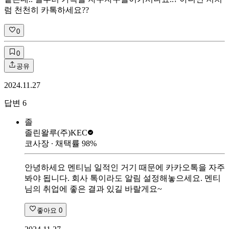
럼 천천히 카톡하세요??
0
0
공유
2024.11.27
답변
6
졸
졸린왈루
(주)KEC
코사장
∙ 채택률
98
%
안녕하세요 멘티님 일적인 거기 때문에 카카오톡을 자주
봐야 됩니다. 회사 톡이라도 알림 설정해놓으세요. 멘티
님의 취업에 좋은 결과 있길 바랄게요~
좋아요
0