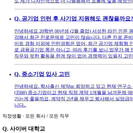
도 제가 디자인적으로 더 디벨롭해서 포폴에 넣을 예정인데
Q.
공기업 인턴 후 사기업 지원해도 괜찮을까요
안녕하세요 20학번 00년생 (2월 졸업) 서성한 라인 인문
각해서 최근 진로문제로 고민이 많습니다. 다른 진로 준비
이트 경험 이외에 인턴경험은 없어, 최근 공기업 체험형 
로 금융공기업 쪽은 아니고, 여러 후기를 보니 업무가 꽤 
직무와 핏한 활동을 한게 많이 없어 경쟁력이 있을지 고민
Q.
중소기업 입사 고민
안녕하세요. 학사출신 제약qc 희망하고 있고 현재 연구소
(3500) 중소기업이고 현재 직장 계약 1개월을 남겨둔채
가는게 좋을까요, 계약직 2년을 채우고 퇴사해서 실업급여
니다..
직장생활
·
모든 회사
/
모든 직무
Q.
사이버 대학교