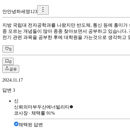
안
안녕하세영123
지방 국립대 전자공학과를 나왔지만 반도체, 통신 등에 흥미가
중 모르는 개념들이 많아 종종 찾아보면서 공부하고 있습니다.
전기 관련 과목을 공부한 후에 대학원을 가는것으로 생각하고 
0
0
공유
2024.11.17
답변
3
신
신뢰의마부
두산에너빌리티
코사장
∙ 채택률
91
%
채택된 답변